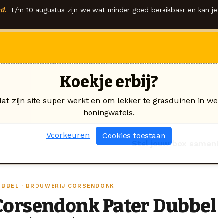
d.
T/m 10 augustus zijn we wat minder goed bereikbaar en kan je 
Koekje erbij?
dat zijn site super werkt en om lekker te grasduinen in we
honingwafels.
Voorkeuren
Cookies toestaan
Stel jouw box samen
UBBEL · BROUWERIJ CORSENDONK
Corsendonk Pater Dubbel