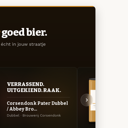
goed bier.
écht in jouw straatje
VERRASSEND.
VER
UITGEKIEND. RAAK.
UIT
Corsendonk Pater Dubbel
Cors
/ Abbey Bro...
Ale
Dubbel · Brouwerij Corsendonk
Winter