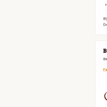
Bi
D
B
Be
F