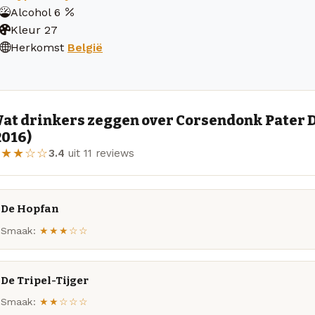
Alcohol
6
Kleur
27
Herkomst
België
at drinkers zeggen over Corsendonk Pater D
2016)
★★★☆☆
3.4
uit 11 reviews
De Hopfan
Smaak:
★★★☆☆
De Tripel-Tijger
Smaak:
★★☆☆☆