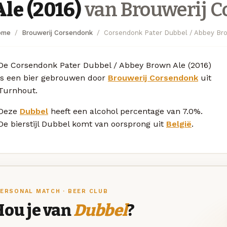
Ale (2016)
van Brouwerij 
ome
Brouwerij Corsendonk
Corsendonk Pater Dubbel / Abbey Bro
De Corsendonk Pater Dubbel / Abbey Brown Ale (2016)
is een bier gebrouwen door
Brouwerij Corsendonk
uit
Turnhout.
Deze
Dubbel
heeft een alcohol percentage van 7.0%.
De bierstijl Dubbel komt van oorsprong uit
België
.
ERSONAL MATCH · BEER CLUB
Hou je van
Dubbel
?