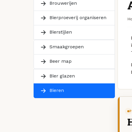
Brouwerijen
Bierproeverij organiseren
H
Bierstijlen
Smaakgroepen
Beer map
Bier glazen
Bieren
P