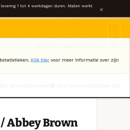
levering 1 tot 4 werkdagen duren. Mailen werkt
×
Ik heb een vraag
Contact
Inloggen
bstatistieken.
Klik hier
voor meer informatie over zijn
Bier adventskalender
Geef cadeau
Shop
Over Ons
 / Abbey Brown