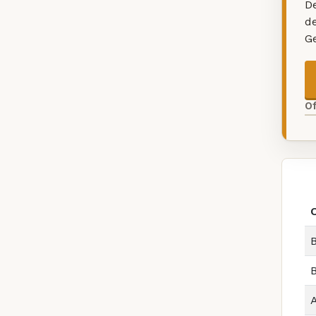
De
d
G
O
B