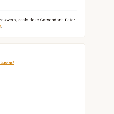
 brouwers, zoals deze Corsendonk Pater
k
.
nk.com/