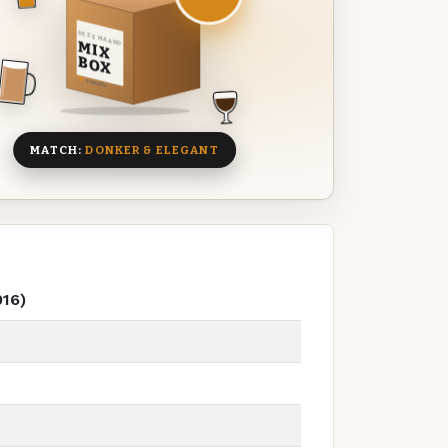
DEZE MAAND
MIX
BOX
8 BIEREN
MATCH:
DONKER & ELEGANT
016)