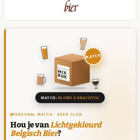
MATCH
DEZE MAAND
MIX
BOX
8 BIEREN
MATCH:
BLOND & KRACHTIG
PERSONAL MATCH · BEER CLUB
Hou je van
Lichtgekleurd
Belgisch Bier
?