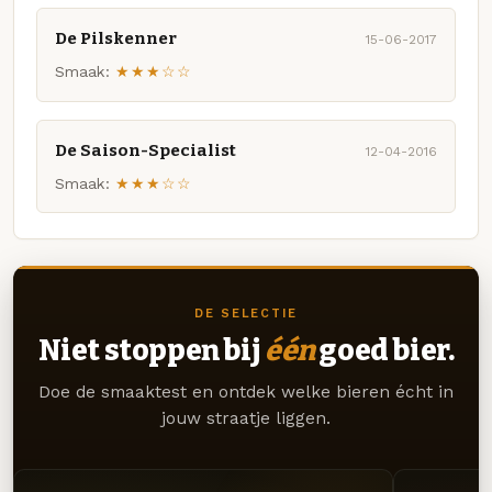
De Pilskenner
15-06-2017
Smaak:
★★★☆☆
De Saison-Specialist
12-04-2016
Smaak:
★★★☆☆
DE SELECTIE
Niet stoppen bij
één
goed bier.
Doe de smaaktest en ontdek welke bieren écht in
jouw straatje liggen.