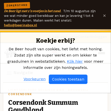
ZOMERSTAND
De Beer ligt met z'n voetjes in het zand.
T/m 10 augustus zijn
×
we wat minder goed bereikbaar en kan je levering 1 tot 4
werkdagen duren. Mailen werkt het snelst:
hello@beerinabox.nl
Ik heb een vraag
Contact
Inloggen
Koekje erbij?
De Beer houdt van cookies, het liefst met honing.
Zodat zijn site super werkt en om lekker te
grasduinen in webstatistieken.
Klik hier
voor meer
informatie over zijn honingwafels.
Navigatie
Voorkeuren
Cookies toestaan
LICHTGEKLEURD BELGISCH BIER · BROUWERIJ
CORSENDONK
Corsendonk Summum
Goudblond