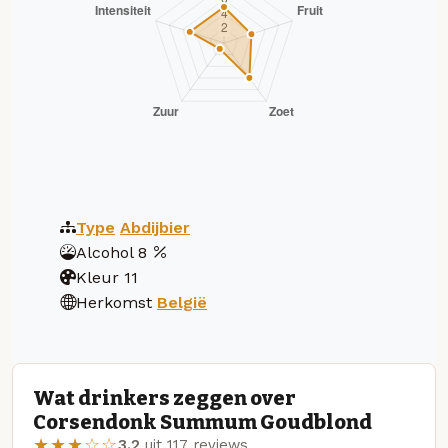
Type
Abdijbier
Alcohol
8
Kleur
11
Herkomst
België
Wat drinkers zeggen over
Corsendonk Summum Goudblond
★★★☆☆
3.2
uit 117 reviews