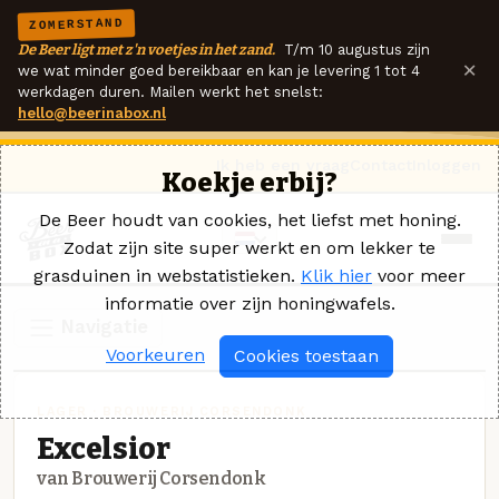
ZOMERSTAND
De Beer ligt met z'n voetjes in het zand.
T/m 10 augustus zijn
×
we wat minder goed bereikbaar en kan je levering 1 tot 4
werkdagen duren. Mailen werkt het snelst:
hello@beerinabox.nl
Ik heb een vraag
Contact
Inloggen
Koekje erbij?
De Beer houdt van cookies, het liefst met honing.
Zodat zijn site super werkt en om lekker te
grasduinen in webstatistieken.
Klik hier
voor meer
informatie over zijn honingwafels.
Navigatie
Voorkeuren
Cookies toestaan
LAGER · BROUWERIJ CORSENDONK
Excelsior
van Brouwerij Corsendonk