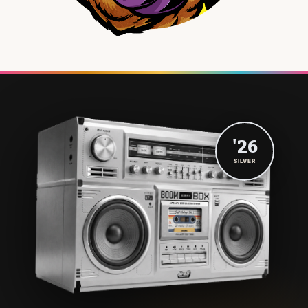
'26
SILVER