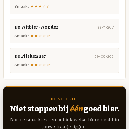
Smaak:
★★★☆☆
De Witbier-Wonder
22-11-2021
Smaak:
★★☆☆☆
De Pilskenner
09-08-2021
Smaak:
★★☆☆☆
DE SELECTIE
Niet stoppen bij
één
goed bier.
Doe de smaaktest en ontdek welke bieren écht in
jouw straatje liggen.