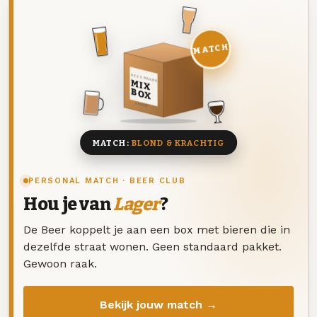
MATCH
DEZE MAAND
MIX
BOX
8 BIEREN
MATCH:
BLOND & KRACHTIG
PERSONAL MATCH · BEER CLUB
Hou je van
Lager
?
De Beer koppelt je aan een box met bieren die in
dezelfde straat wonen. Geen standaard pakket.
Gewoon raak.
Bekijk jouw match →