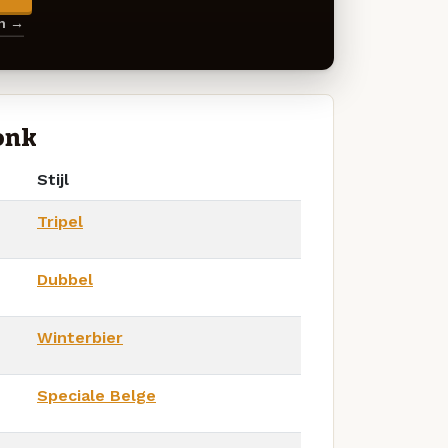
en →
onk
Stijl
Tripel
Dubbel
Winterbier
Speciale Belge