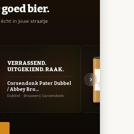
goed bier.
écht in jouw straatje
VERRASSEND.
VER
UITGEKIEND. RAAK.
UIT
Corsendonk Pater Dubbel
Cors
/ Abbey Bro...
Ale
Dubbel · Brouwerij Corsendonk
Winter
→