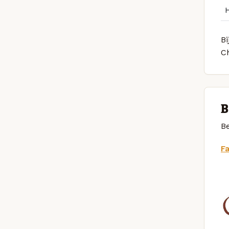
Bi
C
B
Be
F