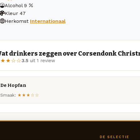
Alcohol
9
Kleur
47
Herkomst
Internationaal
at drinkers zeggen over Corsendonk Christm
★★★☆☆
3.5
uit 1 review
De Hopfan
Smaak:
★★★☆☆
DE SELECTIE