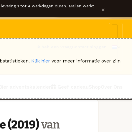
levering 1 tot 4 werkdagen duren. Mailen werkt
×
Ik heb een vraag
Contact
Inloggen
bstatistieken.
Klik hier
voor meer informatie over zijn
Bier adventskalender
Geef cadeau
Shop
Over Ons
 (2019)
van