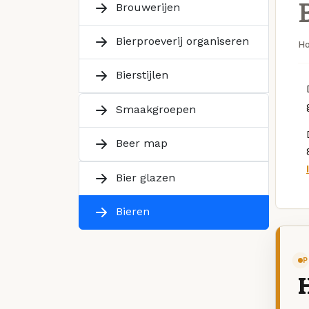
Brouwerijen
Bierproeverij organiseren
H
Bierstijlen
Smaakgroepen
Beer map
Bier glazen
Bieren
P