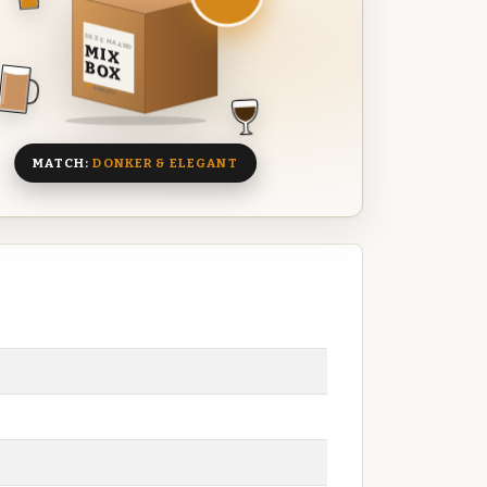
DEZE MAAND
MIX
BOX
8 BIEREN
MATCH:
DONKER & ELEGANT