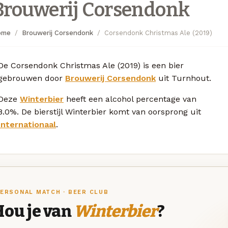
Brouwerij Corsendonk
ome
Brouwerij Corsendonk
Corsendonk Christmas Ale (2019)
De Corsendonk Christmas Ale (2019) is een bier
gebrouwen door
Brouwerij Corsendonk
uit Turnhout.
Deze
Winterbier
heeft een alcohol percentage van
8.0%. De bierstijl Winterbier komt van oorsprong uit
Internationaal
.
ERSONAL MATCH · BEER CLUB
Hou je van
Winterbier
?