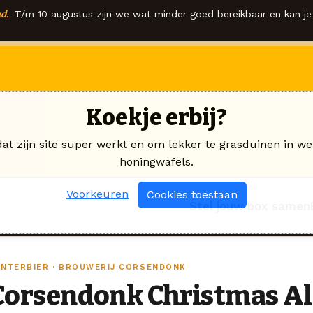
d.
T/m 10 augustus zijn we wat minder goed bereikbaar en kan je 
Koekje erbij?
dat zijn site super werkt en om lekker te grasduinen in we
honingwafels.
Voorkeuren
Cookies toestaan
Stel jouw box samen
INTERBIER · BROUWERIJ CORSENDONK
Corsendonk Christmas Ale