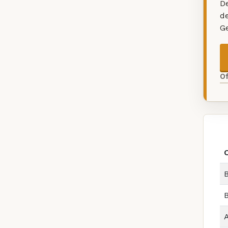
De
d
G
O
B