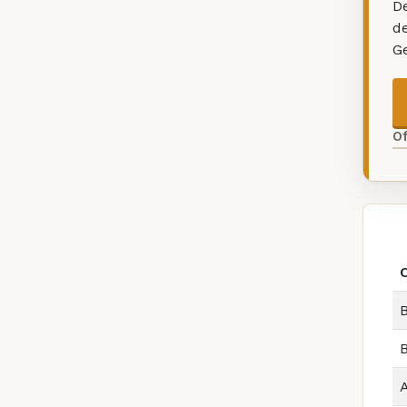
De
d
G
O
B