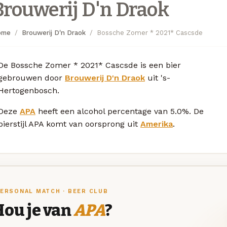
Brouwerij D'n Draok
ome
Brouwerij D'n Draok
Bossche Zomer * 2021* Cascsde
De Bossche Zomer * 2021* Cascsde is een bier
gebrouwen door
Brouwerij D'n Draok
uit 's-
Hertogenbosch.
Deze
APA
heeft een alcohol percentage van 5.0%. De
bierstijl APA komt van oorsprong uit
Amerika
.
ERSONAL MATCH · BEER CLUB
Hou je van
APA
?