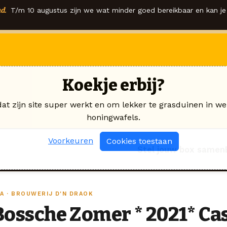
d.
T/m 10 augustus zijn we wat minder goed bereikbaar en kan je 
Koekje erbij?
dat zijn site super werkt en om lekker te grasduinen in we
honingwafels.
Voorkeuren
Cookies toestaan
Stel jouw box samen
PA · BROUWERIJ D'N DRAOK
Bossche Zomer * 2021* Ca