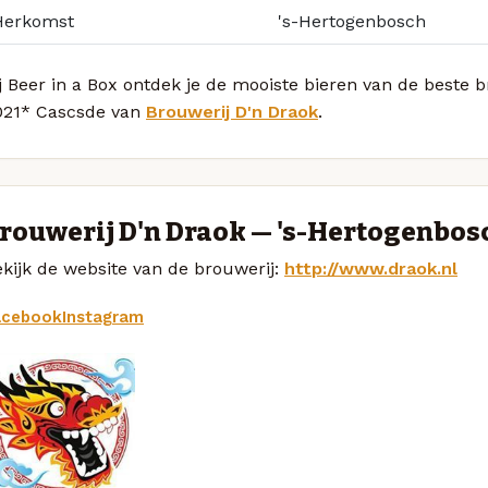
Herkomst
's-Hertogenbosch
j Beer in a Box ontdek je de mooiste bieren van de beste
021* Cascsde van
Brouwerij D'n Draok
.
rouwerij D'n Draok — 's-Hertogenbos
kijk de website van de brouwerij:
http://www.draok.nl
acebook
Instagram