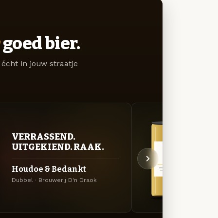
goed bier.
écht in jouw straatje
VERRASSEND.
GOU
UITGEKIEND. RAAK.
ZAC
Houdoe & Bedankt
Trip
Dubbel · Brouwerij D'n Draok
Tripel