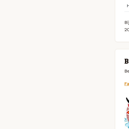
Bi
2
B
Be
F