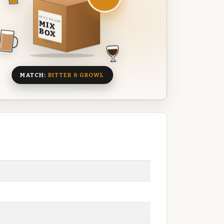
DEZE MAAND
MIX
BOX
8 BIEREN
MATCH:
BITTER & GROWL