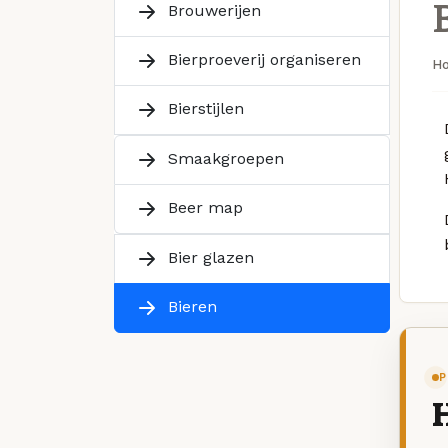
Brouwerijen
Bierproeverij organiseren
H
Bierstijlen
Smaakgroepen
Beer map
Bier glazen
Bieren
P