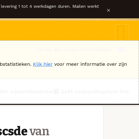
levering 1 tot 4 werkdagen duren. Mailen werkt
×
Ik heb een vraag
Contact
Inloggen
bstatistieken.
Klik hier
voor meer informatie over zijn
Bier adventskalender
Geef cadeau
Shop
Over Ons
scsde
van