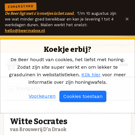
ZOMERSTAND
De Beer ligt met z'n voetjes in het zand.
T/m 10 augustus zijn
×
we wat minder goed bereikbaar en kan je levering 1 tot 4
werkdagen duren. Mailen werkt het snelst:
hello@beerinabox.nl
Ik heb een vraag
Contact
Inloggen
Koekje erbij?
De Beer houdt van cookies, het liefst met honing.
Zodat zijn site super werkt en om lekker te
grasduinen in webstatistieken.
Klik hier
voor meer
informatie over zijn honingwafels.
Navigatie
Voorkeuren
Cookies toestaan
SPECIAALBIER · BROUWERIJ D'N DRAOK
Witte Socrates
van Brouwerij D'n Draok