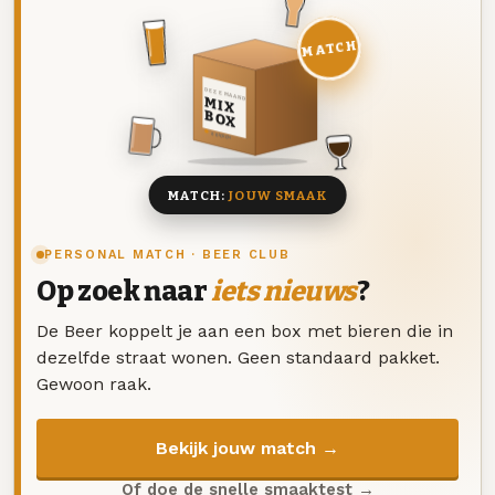
MATCH
DEZE MAAND
MIX
BOX
8 BIEREN
MATCH:
JOUW SMAAK
PERSONAL MATCH · BEER CLUB
Op zoek naar
iets nieuws
?
De Beer koppelt je aan een box met bieren die in
dezelfde straat wonen. Geen standaard pakket.
Gewoon raak.
Bekijk jouw match →
Of doe de snelle smaaktest →