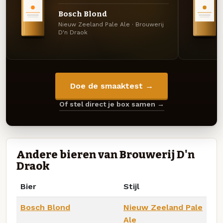
Bosch Blond
Nieuw Zeeland Pale Ale · Brouwerij
D'n Draok
Doe de smaaktest →
Of stel direct je box samen →
Andere bieren van Brouwerij D'n
Draok
Bier
Stijl
Bosch Blond
Nieuw Zeeland Pale
Ale