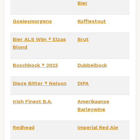
Bier
Goeiesmorgens
Koffiestout
Bier ALS Wijn * Elzas
Brut
Blond
Boschbock * 2023
Dubbelbock
Dieze Bitter * Nelson
DIPA
Irish Finest B.A.
Amerikaanse
Barleywine
Redhead
Imperial Red Ale