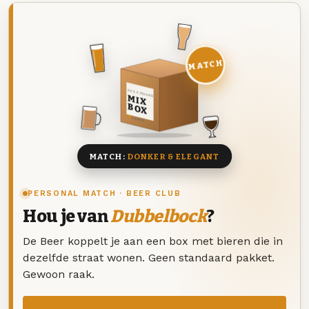
MATCH
DEZE MAAND
MIX
BOX
8 BIEREN
MATCH:
DONKER & ELEGANT
PERSONAL MATCH · BEER CLUB
Hou je van
Dubbelbock
?
De Beer koppelt je aan een box met bieren die in
dezelfde straat wonen. Geen standaard pakket.
Gewoon raak.