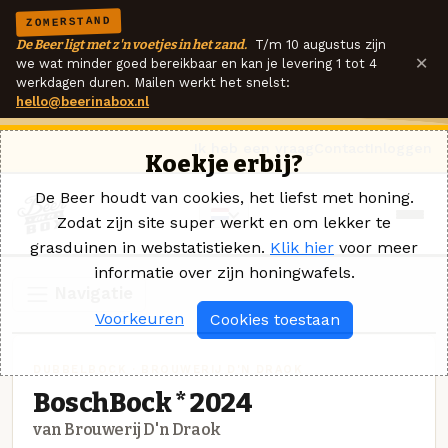
ZOMERSTAND
De Beer ligt met z'n voetjes in het zand.
T/m 10 augustus zijn
×
we wat minder goed bereikbaar en kan je levering 1 tot 4
werkdagen duren. Mailen werkt het snelst:
hello@beerinabox.nl
Ik heb een vraag
Contact
Inloggen
Koekje erbij?
De Beer houdt van cookies, het liefst met honing.
Zodat zijn site super werkt en om lekker te
grasduinen in webstatistieken.
Klik hier
voor meer
informatie over zijn honingwafels.
Navigatie
Voorkeuren
Cookies toestaan
DUBBELBOCK · BROUWERIJ D'N DRAOK
BoschBock * 2024
van Brouwerij D'n Draok