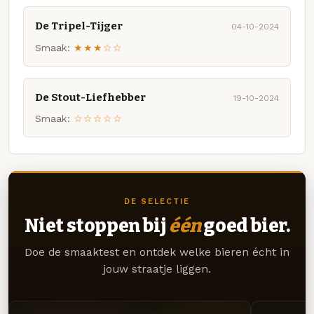
De Tripel-Tijger
04-10-2024
Smaak:
★★★☆☆
De Stout-Liefhebber
19-10-2024
Smaak:
☆☆☆☆☆
DE SELECTIE
Niet stoppen bij
één
goed bier.
Doe de smaaktest en ontdek welke bieren écht in
jouw straatje liggen.