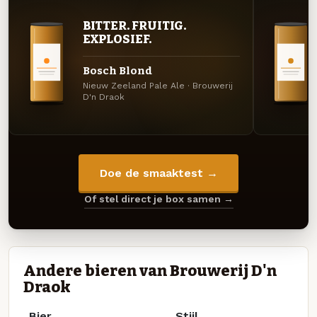
BITTER. FRUITIG.
EXPLOSIEF.
Bosch Blond
Nieuw Zeeland Pale Ale · Brouwerij
D'n Draok
Doe de smaaktest →
Of stel direct je box samen →
Andere bieren van Brouwerij D'n
Draok
Bier
Stijl