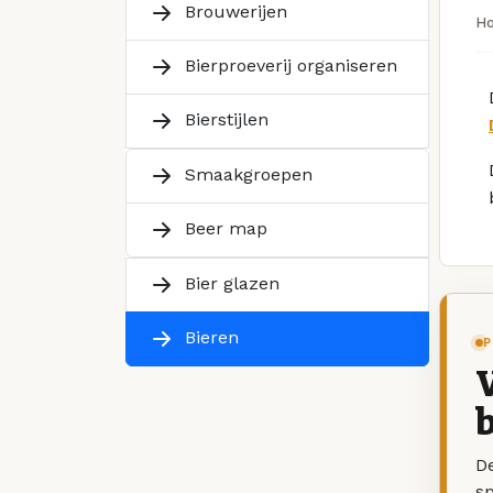
Brouwerijen
H
Bierproeverij organiseren
Bierstijlen
Smaakgroepen
Beer map
Bier glazen
Bieren
P
V
b
De
sp