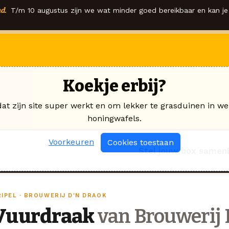
d.
T/m 10 augustus zijn we wat minder goed bereikbaar en kan je 
Koekje erbij?
dat zijn site super werkt en om lekker te grasduinen in we
honingwafels.
Voorkeuren
Cookies toestaan
Stel jouw box samen
RIPEL · BROUWERIJ D'N DRAOK
Vuurdraak
van Brouwerij 