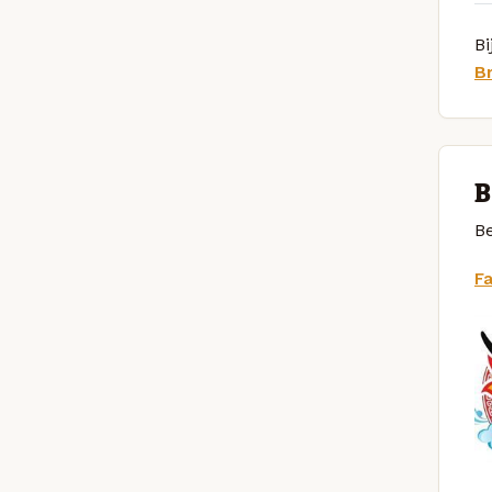
Bi
B
B
Be
F