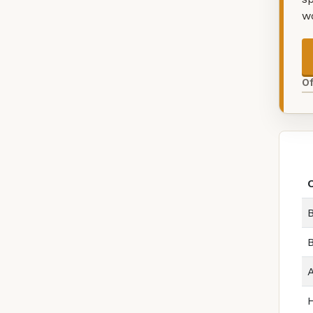
w
O
B