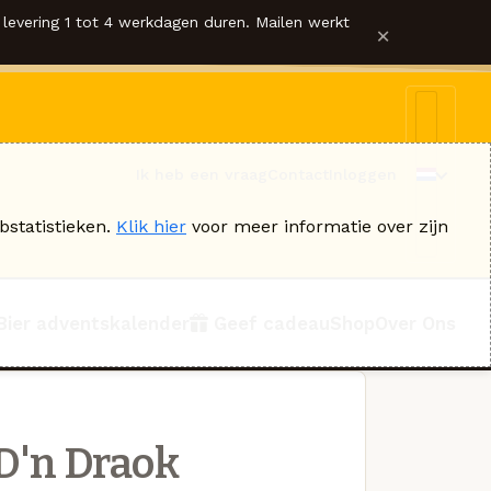
levering 1 tot 4 werkdagen duren. Mailen werkt
×
Ik heb een vraag
Contact
Inloggen
bstatistieken.
Klik hier
voor meer informatie over zijn
Bier adventskalender
Geef cadeau
Shop
Over Ons
D'n Draok