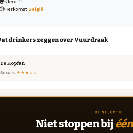
Kleur
11
Herkomst
België
at drinkers zeggen over Vuurdraak
De Hopfan
Smaak:
★★★☆☆
DE SELECTIE
Niet stoppen bij
één