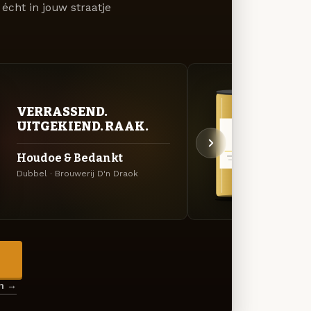
écht in jouw straatje
VERRASSEND.
GOU
UITGEKIEND. RAAK.
ZAC
Houdoe & Bedankt
Trip
Dubbel · Brouwerij D'n Draok
Tripel
→
en →