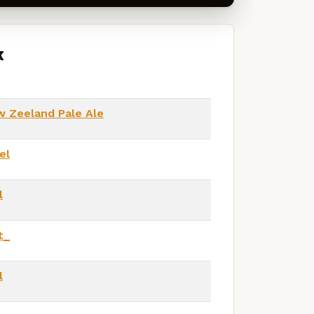
k
w Zeeland Pale Ale
el
l
t_
l