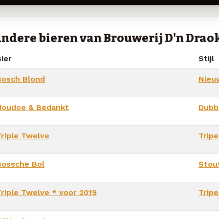
ndere bieren van Brouwerij D'n Drao
ier
Stijl
Bosch Blond
Nieu
Houdoe & Bedankt
Dubb
Triple Twelve
Tripe
Bossche Bol
Stou
Triple Twelve * voor 2019
Tripe