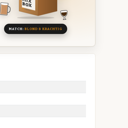
MIX
BOX
8 BIEREN
MATCH:
BLOND & KRACHTIG