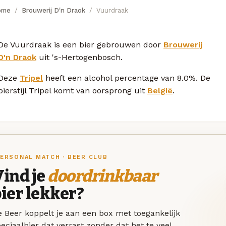
ome
Brouwerij D'n Draok
Vuurdraak
De Vuurdraak is een bier gebrouwen door
Brouwerij
D'n Draok
uit 's-Hertogenbosch.
Deze
Tripel
heeft een alcohol percentage van 8.0%. De
bierstijl Tripel komt van oorsprong uit
België
.
ERSONAL MATCH · BEER CLUB
ind je
doordrinkbaar
ier lekker?
 Beer koppelt je aan een box met toegankelijk
eciaalbier dat verrast zonder dat het te veel