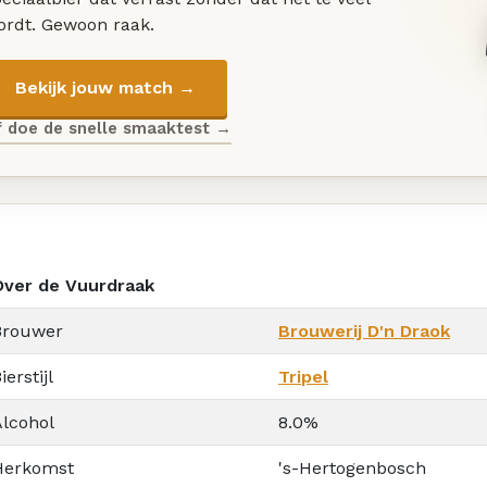
ordt. Gewoon raak.
Bekijk jouw match →
f doe de snelle smaaktest →
Over de Vuurdraak
Brouwer
Brouwerij D'n Draok
ierstijl
Tripel
Alcohol
8.0%
Herkomst
's-Hertogenbosch