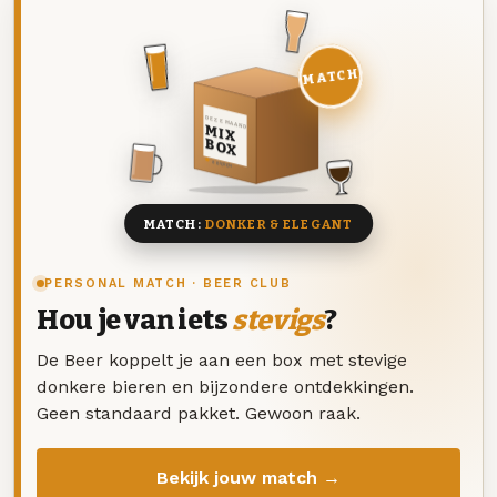
MATCH
DEZE MAAND
MIX
BOX
8 BIEREN
MATCH:
DONKER & ELEGANT
PERSONAL MATCH · BEER CLUB
Hou je van iets
stevigs
?
De Beer koppelt je aan een box met stevige
donkere bieren en bijzondere ontdekkingen.
Geen standaard pakket. Gewoon raak.
Bekijk jouw match →