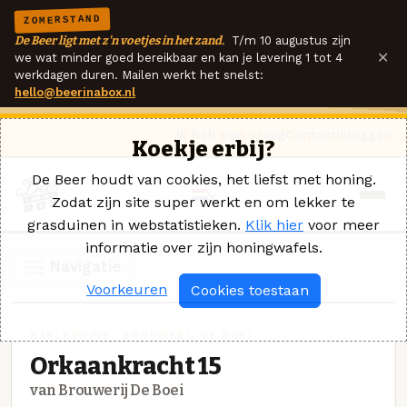
ZOMERSTAND
De Beer ligt met z'n voetjes in het zand.
T/m 10 augustus zijn
×
we wat minder goed bereikbaar en kan je levering 1 tot 4
werkdagen duren. Mailen werkt het snelst:
hello@beerinabox.nl
Ik heb een vraag
Contact
Inloggen
Koekje erbij?
De Beer houdt van cookies, het liefst met honing.
Zodat zijn site super werkt en om lekker te
grasduinen in webstatistieken.
Klik hier
voor meer
informatie over zijn honingwafels.
Navigatie
Voorkeuren
Cookies toestaan
BARLEYWINE · BROUWERIJ DE BOEI
Orkaankracht 15
van Brouwerij De Boei