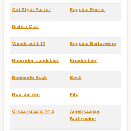
Old Style Porter
Engelse Porter
Dichte Mist
Windkracht 12
Engelse Barleywine
Hoornder Loodsbier
Kruidenbier
Boeiende Bock
Bock
Noorderzon
Pils
Orkaankracht 14.5
Amerikaanse
Barleywine