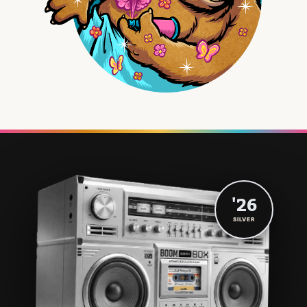
'26
SILVER