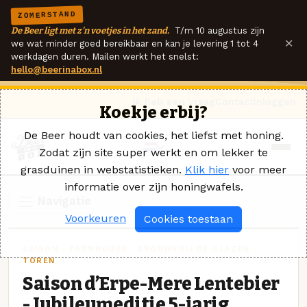
ZOMERSTAND
De Beer ligt met z'n voetjes in het zand.
T/m 10 augustus zijn
×
we wat minder goed bereikbaar en kan je levering 1 tot 4
werkdagen duren. Mailen werkt het snelst:
hello@beerinabox.nl
Ik heb een vraag
Contact
Inloggen
Koekje erbij?
De Beer houdt van cookies, het liefst met honing.
Zodat zijn site super werkt en om lekker te
grasduinen in webstatistieken.
Klik hier
voor meer
informatie over zijn honingwafels.
Navigatie
Voorkeuren
Cookies toestaan
SAISON - FARMHOUSE · BROUWERIJ DE GLAZEN
TOREN
Saison d’Erpe-Mere Lentebier
- Jubileumeditie 5-jarig