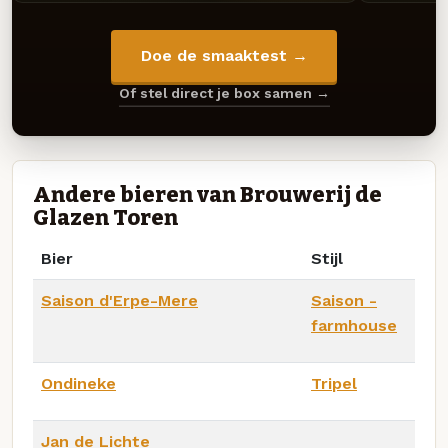
Doe de smaaktest →
Of stel direct je box samen →
Andere bieren van Brouwerij de
Glazen Toren
Bier
Stijl
Saison d'Erpe-Mere
Saison -
farmhouse
Ondineke
Tripel
Jan de Lichte