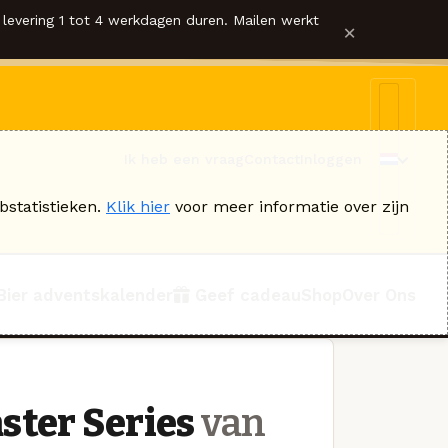
levering 1 tot 4 werkdagen duren. Mailen werkt
×
Ik heb een vraag
Contact
Inloggen
bstatistieken.
Klik hier
voor meer informatie over zijn
Bier adventskalender
Geef cadeau
Shop
Over Ons
ster Series
van