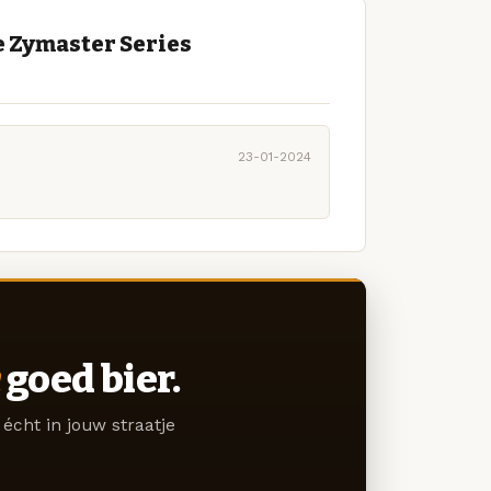
e Zymaster Series
23-01-2024
goed bier.
écht in jouw straatje