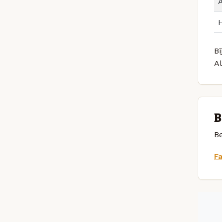
Bi
A
B
Be
F