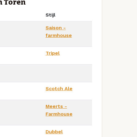
n Toren
Stijl
Saison -
farmhouse
Tripel
Scotch Ale
Meerts -
Farmhouse
Dubbel