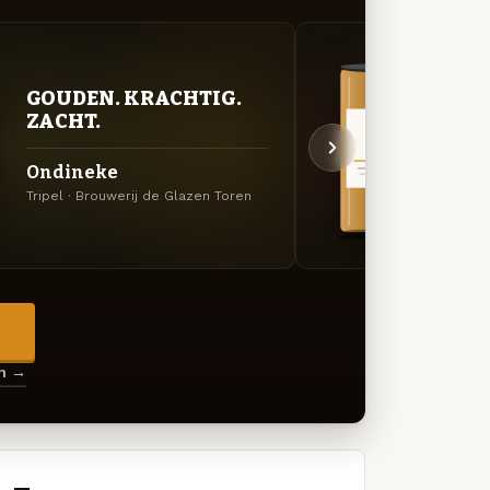
VER
GOUDEN. KRACHTIG.
UIT
ZACHT.
Jan 
Ondineke
Specia
Tripel · Brouwerij de Glazen Toren
Toren
→
en →