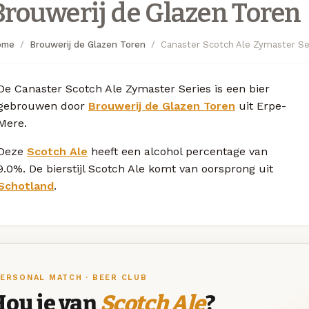
Brouwerij de Glazen Toren
ome
Brouwerij de Glazen Toren
Canaster Scotch Ale Zymaster Se
De Canaster Scotch Ale Zymaster Series is een bier
gebrouwen door
Brouwerij de Glazen Toren
uit Erpe-
Mere.
Deze
Scotch Ale
heeft een alcohol percentage van
9.0%. De bierstijl Scotch Ale komt van oorsprong uit
Schotland
.
ERSONAL MATCH · BEER CLUB
Hou je van
Scotch Ale
?