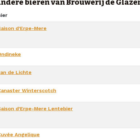
ndere bieren van Brouwerij de Glaze
ier
Saison d'Erpe-Mere
Ondineke
Jan de Lichte
Canaster Winterscotch
Saison d'Erpe-Mere Lentebier
Cuvée Angelique