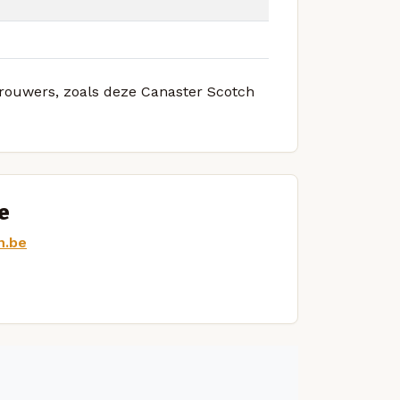
 brouwers, zoals deze Canaster Scotch
e
n.be