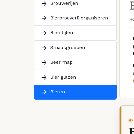
Brouwerijen
Bierproeverij organiseren
H
Bierstijlen
Smaakgroepen
Beer map
Bier glazen
Bieren
P