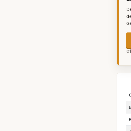
De
d
G
O
B