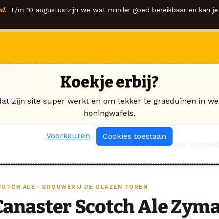
d.
T/m 10 augustus zijn we wat minder goed bereikbaar en kan je 
Koekje erbij?
dat zijn site super werkt en om lekker te grasduinen in we
honingwafels.
Voorkeuren
Cookies toestaan
Stel jouw box samen
COTCH ALE · BROUWERIJ DE GLAZEN TOREN
Canaster Scotch Ale Zyma