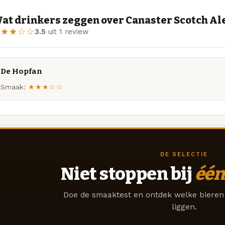
at drinkers zeggen over Canaster Scotch Al
★★★☆☆
3.5
uit 1 review
De Hopfan
Smaak:
★★★☆☆
DE SELECTIE
Niet stoppen bij
één
Doe de smaaktest en ontdek welke bieren 
liggen.