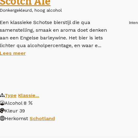
Scotch Ale
Donkergekleurd, hoog alcohol
Een klassieke Schotse bierstijl die qua
samenstelling, smaak en aroma doet denken
aan een Engelse barleywine. Het bier is iets
lichter qua alcoholpercentage, en waar e...
Lees meer
Type
Klassie...
Alcohol
8
Kleur
39
Herkomst
Schotland