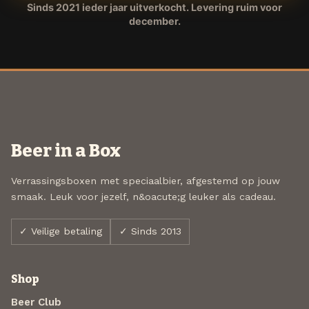
Sinds 2021 ieder jaar uitverkocht. Levering ruim voor
december.
Beer in a Box
Verrassingsboxen met speciaalbier, afgestemd op jouw
smaak. Leuk voor jezelf, n&oacute;g leuker als cadeau.
✓ Veilige betaling
✓ Sinds 2013
Shop
Beer Club