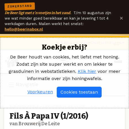
ZOMERSTAND
De Beer ligt met z'n voetjes in het zand.
T/m 10 augustus zijn
×
we wat minder goed bereikbaar en kan je levering 1 tot 4
werkdagen duren. Mailen werkt het snelst:
hello@beerinabox.nl
Ik heb een vraag
Contact
Inloggen
Koekje erbij?
De Beer houdt van cookies, het liefst met honing.
Zodat zijn site super werkt en om lekker te
grasduinen in webstatistieken.
Klik hier
voor meer
informatie over zijn honingwafels.
Navigatie
Voorkeuren
Cookies toestaan
VLAAMS BRUIN · BROUWERIJ DE LEITE
Fils À Papa IV (1/2016)
van Brouwerij De Leite