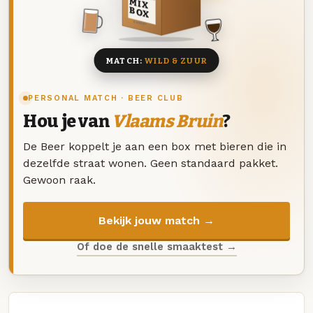
MIX
BOX
8 BIEREN
MATCH:
WILD & ZUUR
PERSONAL MATCH · BEER CLUB
Hou je van
Vlaams Bruin
?
De Beer koppelt je aan een box met bieren die in
dezelfde straat wonen. Geen standaard pakket.
Gewoon raak.
Bekijk jouw match →
Of doe de snelle smaaktest →