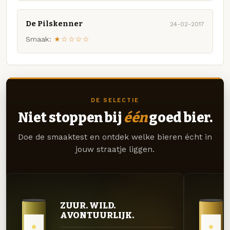
De Pilskenner
24-02-2017
Smaak:
★☆☆☆☆
DE SELECTIE
Niet stoppen bij
één
goed bier.
Doe de smaaktest en ontdek welke bieren écht in
jouw straatje liggen.
ZUUR. WILD.
AVONTUURLIJK.