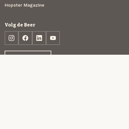
Hopster Magazine
Volg de Beer
Ontdek jouw box
© 2013-2026 Beer in a Box BV