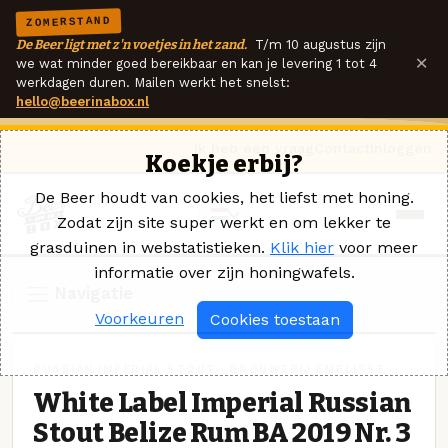
ZOMERSTAND
De Beer ligt met z'n voetjes in het zand.
T/m 10 augustus zijn
×
we wat minder goed bereikbaar en kan je levering 1 tot 4
werkdagen duren. Mailen werkt het snelst:
hello@beerinabox.nl
Ik heb een vraag
Contact
Inloggen
Koekje erbij?
De Beer houdt van cookies, het liefst met honing.
Zodat zijn site super werkt en om lekker te
grasduinen in webstatistieken.
Klik hier
voor meer
informatie over zijn honingwafels.
Navigatie
Voorkeuren
Cookies toestaan
RUSSIAN IMPERIAL STOUT · BROUWERIJ EMELISSE
White Label Imperial Russian
Stout Belize Rum BA 2019 Nr. 3