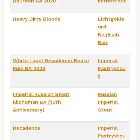
Bourbon BA 2020
Koffiestout
Heavy Dirty Blonde
Lichtgekle
urd
Belgisch
Bier
White Label Decadence Belize
Imperial
Rum BA 2020
Pastrystou
t
Imperial Russian Stout
Russian
Kilchoman BA (15th
Imperial
Anniversary)
Stout
Decadence
Imperial
Pastrystou