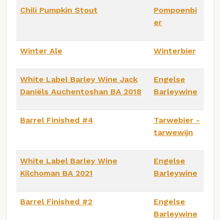
Chili Pumpkin Stout
Pompoenbi
er
Winter Ale
Winterbier
White Label Barley Wine Jack
Engelse
Daniëls Auchentoshan BA 2018
Barleywine
Barrel Finished #4
Tarwebier -
tarwewijn
White Label Barley Wine
Engelse
Kilchoman BA 2021
Barleywine
Barrel Finished #2
Engelse
Barleywine