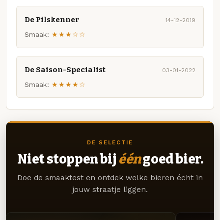
De Pilskenner
14-12-2019
Smaak:
★★★☆☆
De Saison-Specialist
03-01-2022
Smaak:
★★★★☆
DE SELECTIE
Niet stoppen bij
één
goed bier.
Doe de smaaktest en ontdek welke bieren écht in
jouw straatje liggen.