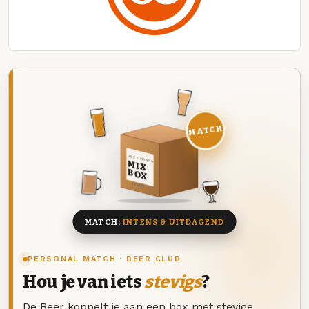
MATCH
DEZE MAAND
MIX
BOX
8 BIEREN
MATCH:
INTENS & UITDAGEND
PERSONAL MATCH · BEER CLUB
Hou je van iets
stevigs
?
De Beer koppelt je aan een box met stevige