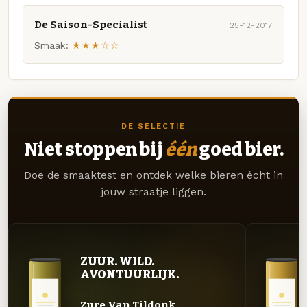
De Saison-Specialist
25-12-2017
Smaak:
★★★☆☆
DE SELECTIE
Niet stoppen bij
één
goed bier.
Doe de smaaktest en ontdek welke bieren écht in
jouw straatje liggen.
ZUUR. WILD.
AVONTUURLIJK.
Zure Van Tildonk