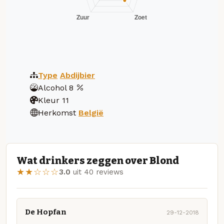
Type
Abdijbier
Alcohol
8
Kleur
11
Herkomst
België
Wat drinkers zeggen over Blond
★★☆☆☆
3.0
uit 40 reviews
De Hopfan
29-12-2018