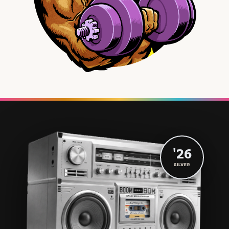
'26
SILVER