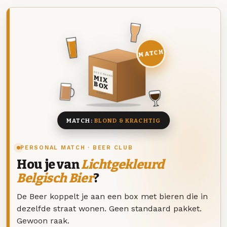
MATCH
DEZE MAAND
MIX
BOX
8 BIEREN
MATCH:
BLOND & KRACHTIG
PERSONAL MATCH · BEER CLUB
Hou je van
Lichtgekleurd
Belgisch Bier
?
De Beer koppelt je aan een box met bieren die in
dezelfde straat wonen. Geen standaard pakket.
Gewoon raak.