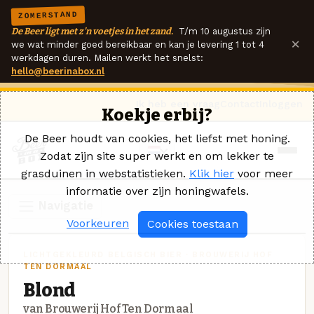
ZOMERSTAND
De Beer ligt met z'n voetjes in het zand.
T/m 10 augustus zijn
×
we wat minder goed bereikbaar en kan je levering 1 tot 4
werkdagen duren. Mailen werkt het snelst:
hello@beerinabox.nl
Ik heb een vraag
Contact
Inloggen
Koekje erbij?
De Beer houdt van cookies, het liefst met honing.
Zodat zijn site super werkt en om lekker te
grasduinen in webstatistieken.
Klik hier
voor meer
informatie over zijn honingwafels.
Navigatie
Voorkeuren
Cookies toestaan
LICHTGEKLEURD BELGISCH BIER · BROUWERIJ HOF
TEN DORMAAL
Blond
van Brouwerij Hof Ten Dormaal