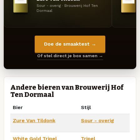
Sour - overig · Brouwerij Hof Ten
Dormaal
Doe de smaaktest →
Of stel direct je box samen →
Andere bieren van Brouwerij Hof
Ten Dormaal
Bier
Stijl
Zure Van Tildonk
Sour - overig
White Gold Tripel
Tripel