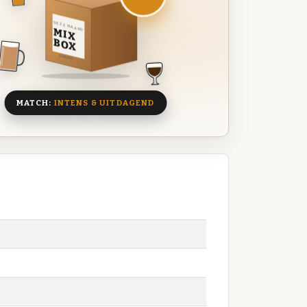
DEZE MAAND
MIX
BOX
8 BIEREN
MATCH:
INTENS & UITDAGEND