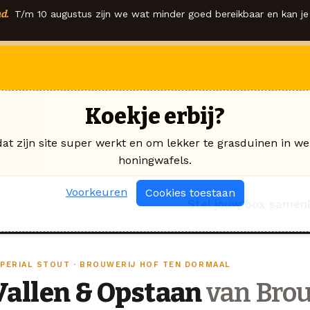
d.
T/m 10 augustus zijn we wat minder goed bereikbaar en kan je 
Koekje erbij?
dat zijn site super werkt en om lekker te grasduinen in we
honingwafels.
Voorkeuren
Cookies toestaan
Stel jouw box samen
MPERIAL STOUT · BROUWERIJ HOF TEN DORMAAL
Vallen & Opstaan
van Brou