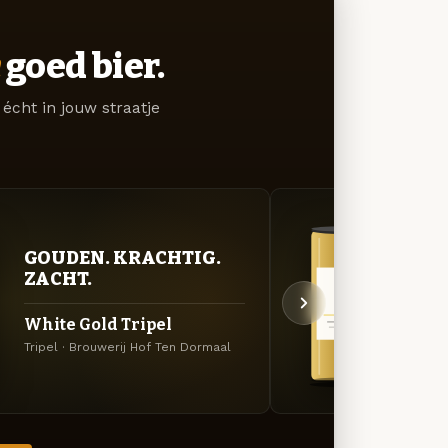
goed bier.
écht in jouw straatje
GOU
GOUDEN. KRACHTIG.
ZAC
ZACHT.
Sais
White Gold Tripel
Saison
Tripel · Brouwerij Hof Ten Dormaal
Ten D