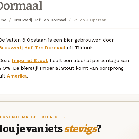
Dormaal
ome
Brouwerij Hof Ten Dormaal
Vallen & Opstaan
De Vallen & Opstaan is een bier gebrouwen door
Brouwerij Hof Ten Dormaal
uit Tildonk.
Deze
Imperial Stout
heeft een alcohol percentage van
9.0%. De bierstijl Imperial Stout komt van oorsprong
uit
Amerika
.
ERSONAL MATCH · BEER CLUB
ou je van iets
stevigs
?