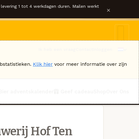
levering 1 tot 4 werkdagen duren. Mailen werkt
×
Ik heb een vraag
Contact
Inloggen
bstatistieken.
Klik hier
voor meer informatie over zijn
Bier adventskalender
Geef cadeau
Shop
Over Ons
werij Hof Ten