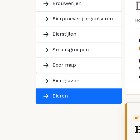
Brouwerijen
Bierproeverij organiseren
H
Bierstijlen
Smaakgroepen
Beer map
Bier glazen
Bieren
P
H