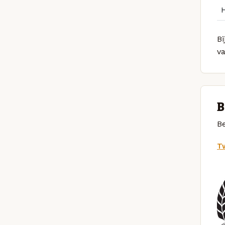
Bi
v
B
Be
Tw