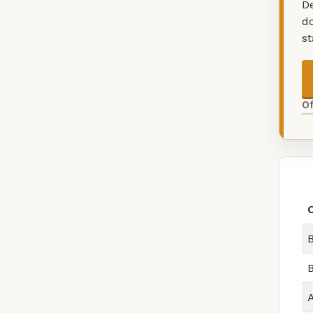
De
d
s
O
B