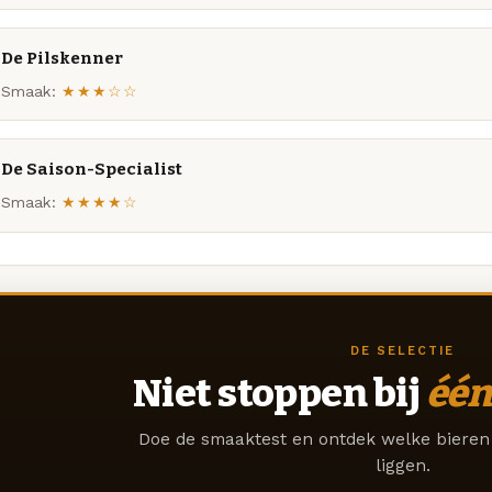
De Pilskenner
Smaak:
★★★☆☆
De Saison-Specialist
Smaak:
★★★★☆
DE SELECTIE
Niet stoppen bij
één
Doe de smaaktest en ontdek welke bieren 
liggen.