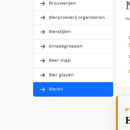
Brouwerijen
Bierproeverij organiseren
H
Bierstijlen
Smaakgroepen
Beer map
Bier glazen
Bieren
P
H