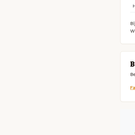
Bi
W
B
Be
F