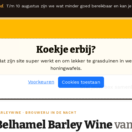
d.
T/m 10 augustus zijn we wat minder goed bereikbaar en kan je 
Koekje erbij?
dat zijn site super werkt en om lekker te grasduinen in we
honingwafels.
Voorkeuren
Cookies toestaan
Stel jouw box samen
ARLEYWINE · BROUWERIJ IN DE NACHT
Belhamel Barley Wine
van