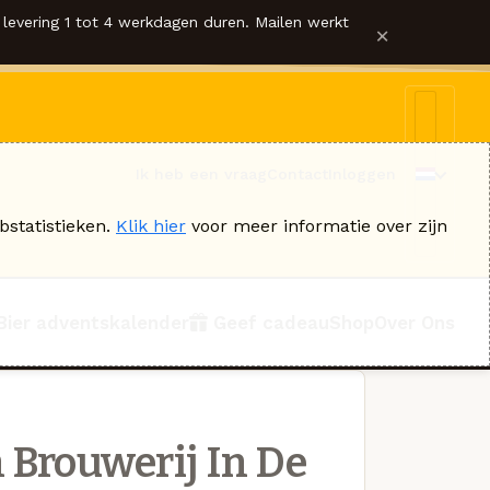
levering 1 tot 4 werkdagen duren. Mailen werkt
×
Ik heb een vraag
Contact
Inloggen
bstatistieken.
Klik hier
voor meer informatie over zijn
Bier adventskalender
Geef cadeau
Shop
Over Ons
 Brouwerij In De