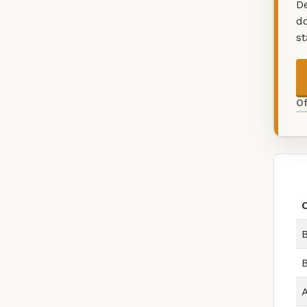
De
d
s
O
B