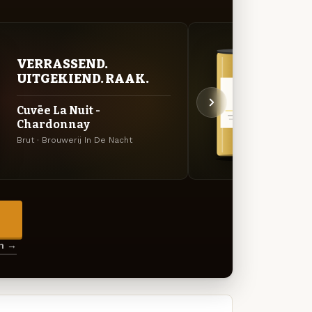
VERRASSEND.
GOU
UITGEKIEND. RAAK.
ZAC
Cuvēe La Nuit -
Welv
Chardonnay
Saison
De Na
Brut · Brouwerij In De Nacht
→
en →