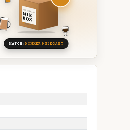
DEZE MAAND
MIX
BOX
8 BIEREN
MATCH:
DONKER & ELEGANT