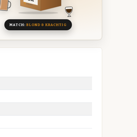
8 BIEREN
MATCH:
BLOND & KRACHTIG