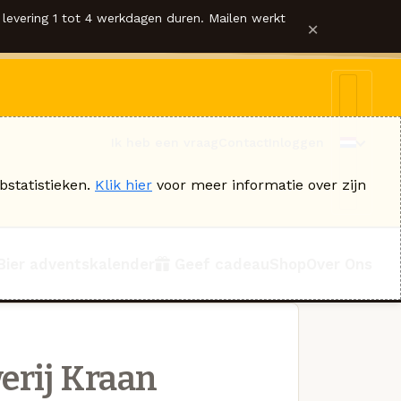
levering 1 tot 4 werkdagen duren. Mailen werkt
×
Ik heb een vraag
Contact
Inloggen
bstatistieken.
Klik hier
voor meer informatie over zijn
Bier adventskalender
Geef cadeau
Shop
Over Ons
erij Kraan