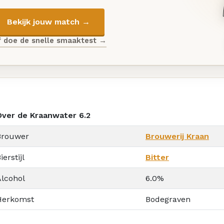
Bekijk jouw match →
f doe de snelle smaaktest →
Over de Kraanwater 6.2
Brouwer
Brouwerij Kraan
ierstijl
Bitter
Alcohol
6.0%
Herkomst
Bodegraven