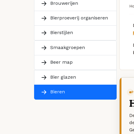
Brouwerijen
H
Bierproeverij organiseren
Bierstijlen
Smaakgroepen
Beer map
Bier glazen
Bieren
P
De
d
G