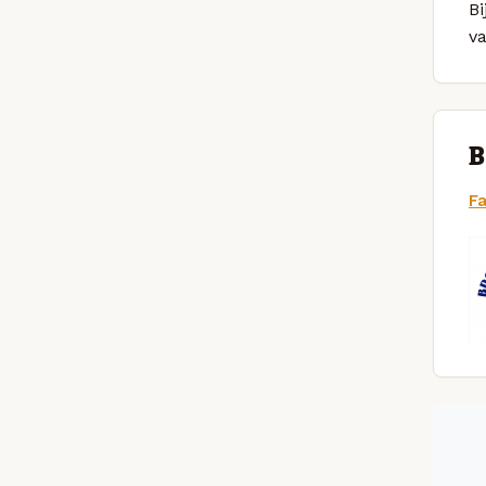
Bi
v
B
F