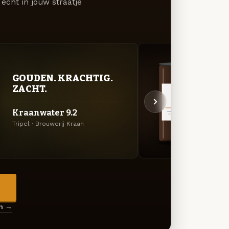
écht in jouw straatje
GOUDEN. KRACHTIG.
DON
ZACHT.
DEC
Kraanwater 9.2
Kraa
Tripel · Brouwerij Kraan
Quadru
→
en →