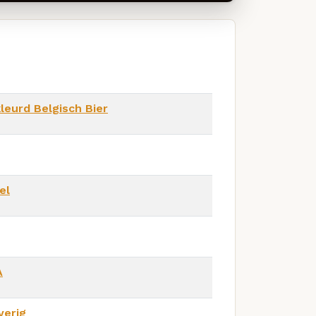
leurd Belgisch Bier
el
A
verig