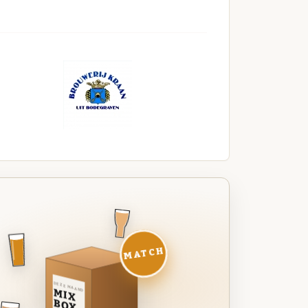
MATCH
DEZE MAAND
MIX
BOX