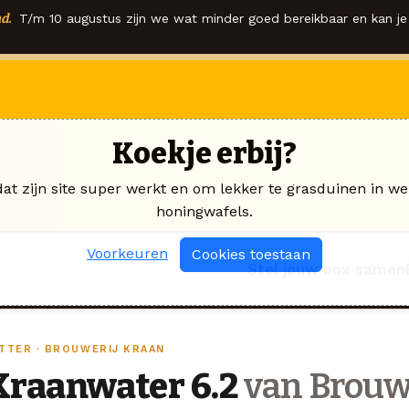
d.
T/m 10 augustus zijn we wat minder goed bereikbaar en kan je 
Koekje erbij?
dat zijn site super werkt en om lekker te grasduinen in we
honingwafels.
Voorkeuren
Cookies toestaan
Stel jouw box samen
ITTER · BROUWERIJ KRAAN
Kraanwater 6.2
van Brouw