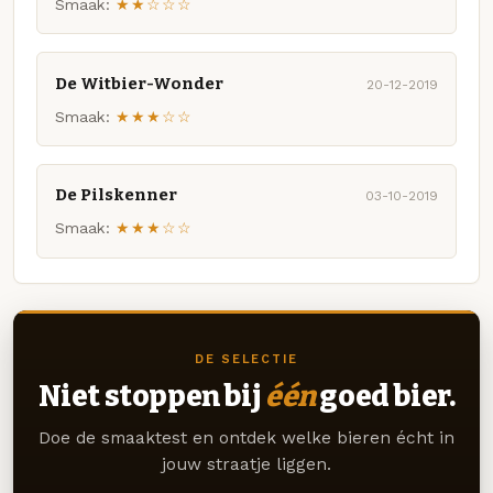
Smaak:
★★☆☆☆
De Witbier-Wonder
20-12-2019
Smaak:
★★★☆☆
De Pilskenner
03-10-2019
Smaak:
★★★☆☆
DE SELECTIE
Niet stoppen bij
één
goed bier.
Doe de smaaktest en ontdek welke bieren écht in
jouw straatje liggen.