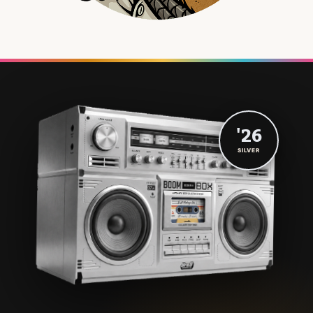
'26
SILVER