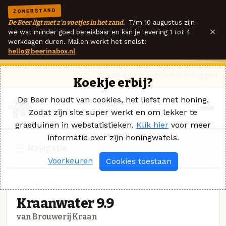
ZOMERSTAND
De Beer ligt met z'n voetjes in het zand.
T/m 10 augustus zijn
×
we wat minder goed bereikbaar en kan je levering 1 tot 4
werkdagen duren. Mailen werkt het snelst:
hello@beerinabox.nl
Ik heb een vraag
Contact
Inloggen
Koekje erbij?
De Beer houdt van cookies, het liefst met honing.
Zodat zijn site super werkt en om lekker te
grasduinen in webstatistieken.
Klik hier
voor meer
informatie over zijn honingwafels.
Navigatie
Voorkeuren
Cookies toestaan
RUSSIAN IMPERIAL STOUT · BROUWERIJ KRAAN
Kraanwater 9.9
van Brouwerij Kraan