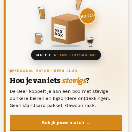
MATCH
DEZE MAAND
MIX
BOX
8 BIEREN
MATCH:
INTENS & UITDAGEND
PERSONAL MATCH · BEER CLUB
Hou je van iets
stevigs
?
De Beer koppelt je aan een box met stevige
donkere bieren en bijzondere ontdekkingen.
Geen standaard pakket. Gewoon raak.
Bekijk jouw match →