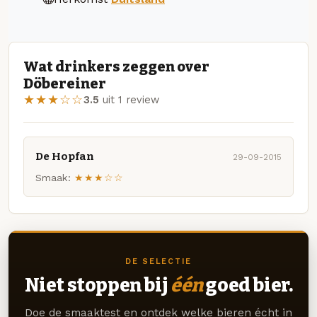
Wat drinkers zeggen over
Döbereiner
★★★☆☆
3.5
uit 1 review
De Hopfan
29-09-2015
Smaak:
★★★☆☆
DE SELECTIE
Niet stoppen bij
één
goed bier.
Doe de smaaktest en ontdek welke bieren écht in