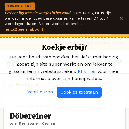
ZOMERSTAND
De Beer ligt met z'n voetjes in het zand.
T/m 10 augustus zijn
×
we wat minder goed bereikbaar en kan je levering 1 tot 4
werkdagen duren. Mailen werkt het snelst:
hello@beerinabox.nl
Ik heb een vraag
Contact
Inloggen
Koekje erbij?
De Beer houdt van cookies, het liefst met honing.
Zodat zijn site super werkt en om lekker te
grasduinen in webstatistieken.
Klik hier
voor meer
informatie over zijn honingwafels.
Navigatie
Voorkeuren
Cookies toestaan
WEIZEN · BROUWERIJ KRAAN
Döbereiner
van Brouwerij Kraan