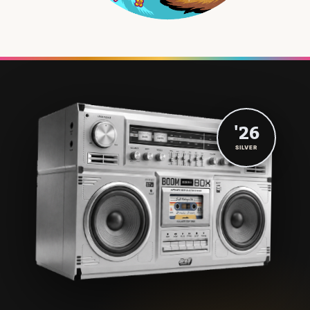
'26
SILVER