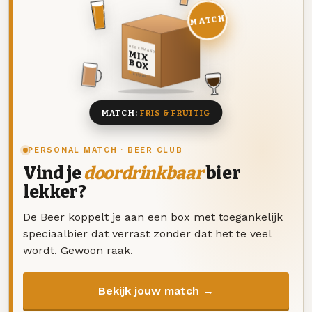
MATCH
DEZE MAAND
MIX
BOX
8 BIEREN
MATCH:
FRIS & FRUITIG
PERSONAL MATCH · BEER CLUB
Vind je
doordrinkbaar
bier
lekker?
De Beer koppelt je aan een box met toegankelijk
speciaalbier dat verrast zonder dat het te veel
wordt. Gewoon raak.
Bekijk jouw match →