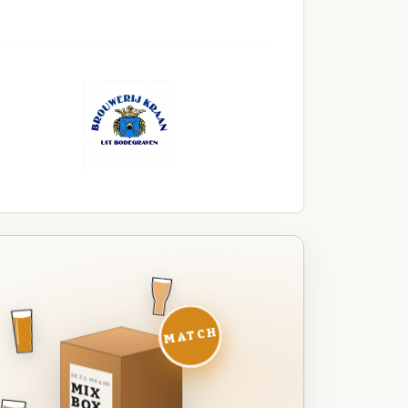
MATCH
DEZE MAAND
MIX
BOX