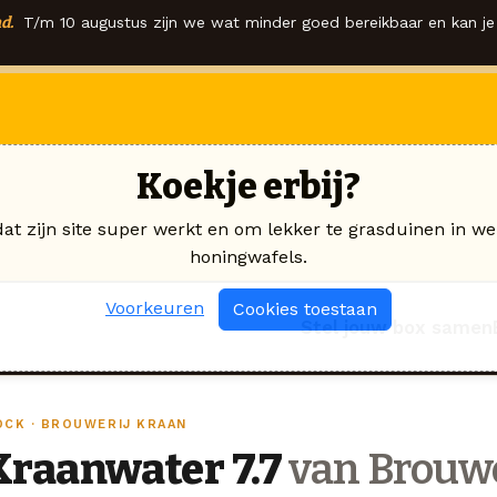
d.
T/m 10 augustus zijn we wat minder goed bereikbaar en kan je 
Koekje erbij?
dat zijn site super werkt en om lekker te grasduinen in we
honingwafels.
Voorkeuren
Cookies toestaan
Stel jouw box samen
OCK · BROUWERIJ KRAAN
Kraanwater 7.7
van Brouwe