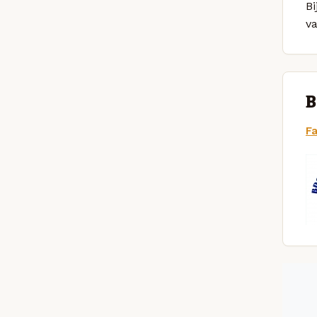
Bi
v
B
F