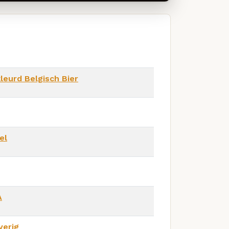
leurd Belgisch Bier
el
A
verig