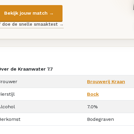
Bekijk jouw match →
f doe de snelle smaaktest →
Over de Kraanwater 7.7
Brouwer
Brouwerij Kraan
ierstijl
Bock
Alcohol
7.0%
Herkomst
Bodegraven