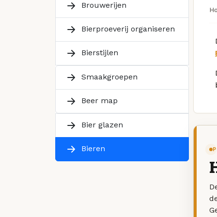
Brouwerijen
H
Bierproeverij organiseren
Bierstijlen
Smaakgroepen
Beer map
Bier glazen
Bieren
P
De
d
G