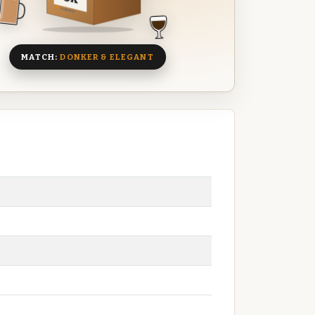
8 BIEREN
MATCH:
DONKER & ELEGANT