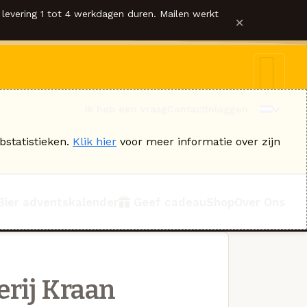
levering 1 tot 4 werkdagen duren. Mailen werkt
×
Ik heb een vraag
Contact
Inloggen
bstatistieken.
Klik hier
voor meer informatie over zijn
Bier adventskalender
Geef cadeau
Shop
Over Ons
rij Kraan