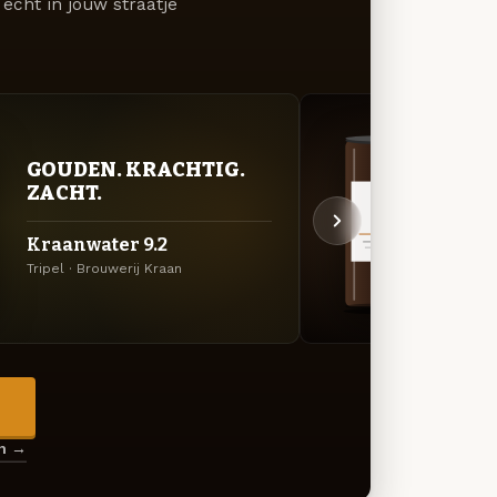
écht in jouw straatje
GOUDEN. KRACHTIG.
DON
ZACHT.
DEC
Kraanwater 9.2
Kraa
Tripel · Brouwerij Kraan
Quadru
→
en →