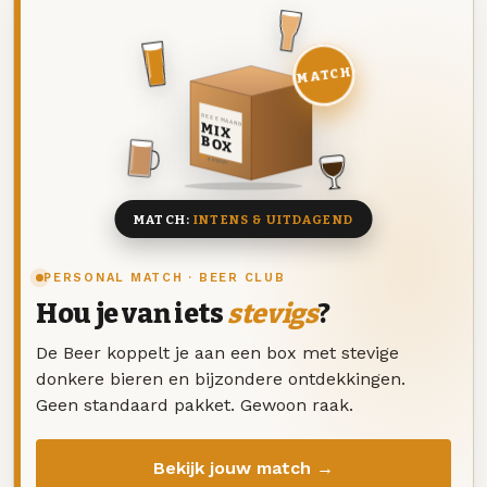
MATCH
DEZE MAAND
MIX
BOX
8 BIEREN
MATCH:
INTENS & UITDAGEND
PERSONAL MATCH · BEER CLUB
Hou je van iets
stevigs
?
De Beer koppelt je aan een box met stevige
donkere bieren en bijzondere ontdekkingen.
Geen standaard pakket. Gewoon raak.
Bekijk jouw match →