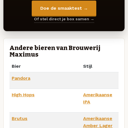
Doe de smaaktest →
Of stel direct je box samen →
Andere bieren van Brouwerij
Maximus
Bier
Stijl
Pandora
High Hops
Amerikaanse
IPA
Brutus
Amerikaanse
Amber Lager