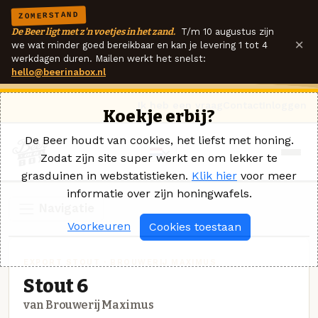
ZOMERSTAND
De Beer ligt met z'n voetjes in het zand.
T/m 10 augustus zijn
×
we wat minder goed bereikbaar en kan je levering 1 tot 4
werkdagen duren. Mailen werkt het snelst:
hello@beerinabox.nl
Ik heb een vraag
Contact
Inloggen
Koekje erbij?
De Beer houdt van cookies, het liefst met honing.
Zodat zijn site super werkt en om lekker te
grasduinen in webstatistieken.
Klik hier
voor meer
informatie over zijn honingwafels.
Navigatie
Voorkeuren
Cookies toestaan
EXPORT STOUT · BROUWERIJ MAXIMUS
Stout 6
van Brouwerij Maximus