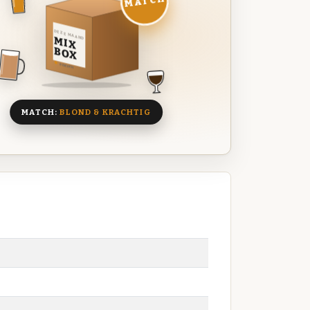
MATCH
DEZE MAAND
MIX
BOX
8 BIEREN
MATCH:
BLOND & KRACHTIG