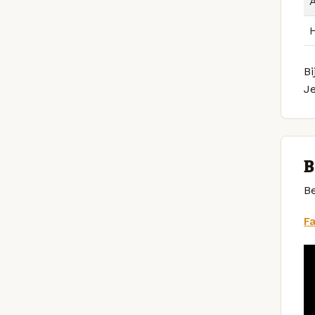
Bi
J
B
Be
F