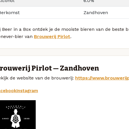
Alcohol
6.0%
Herkomst
Zandhoven
j Beer in a Box ontdek je de mooiste bieren van de beste
enever-bier van
Brouwerij Pirlot
.
rouwerij Pirlot — Zandhoven
kijk de website van de brouwerij:
https://www.brouwerijp
acebook
Instagram