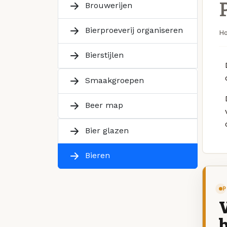
Brouwerijen
Bierproeverij organiseren
H
Bierstijlen
Smaakgroepen
Beer map
Bier glazen
Bieren
P
V
b