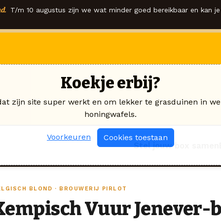
d.
T/m 10 augustus zijn we wat minder goed bereikbaar en kan je 
Koekje erbij?
dat zijn site super werkt en om lekker te grasduinen in we
honingwafels.
Voorkeuren
Cookies toestaan
Stel jouw box samen
ELGISCH BLOND · BROUWERIJ PIRLOT
Kempisch Vuur Jenever-b