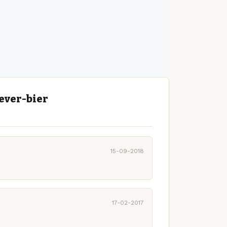
ever-bier
15-09-2018
17-02-2017