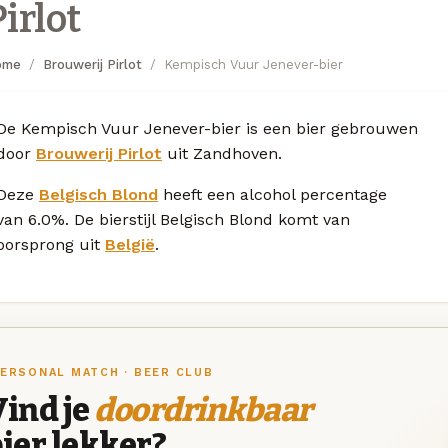
Pirlot
ome
Brouwerij Pirlot
Kempisch Vuur Jenever-bier
De Kempisch Vuur Jenever-bier is een bier gebrouwen
door
Brouwerij Pirlot
uit Zandhoven.
Deze
Belgisch Blond
heeft een alcohol percentage
van 6.0%. De bierstijl Belgisch Blond komt van
oorsprong uit
België
.
ERSONAL MATCH · BEER CLUB
ind je
doordrinkbaar
ier lekker?