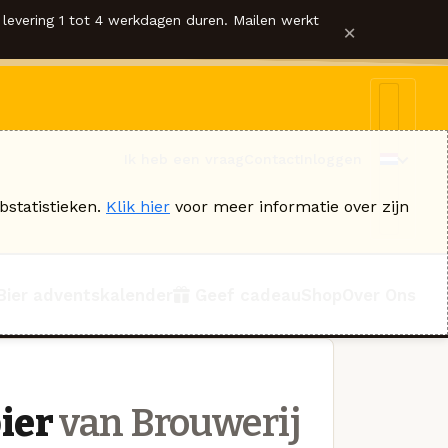
levering 1 tot 4 werkdagen duren. Mailen werkt
×
Ik heb een vraag
Contact
Inloggen
bstatistieken.
Klik hier
voor meer informatie over zijn
Bier adventskalender
Geef cadeau
Shop
Over Ons
ier
van Brouwerij