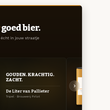
goed bier.
écht in jouw straatje
BITT
GOUDEN. KRACHTIG.
EXP
ZACHT.
Kemp
De Liter van Pallieter
Hop
Tripel · Brouwerij Pirlot
Belgisc