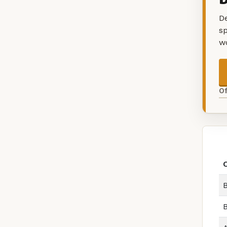
De
sp
w
O
B