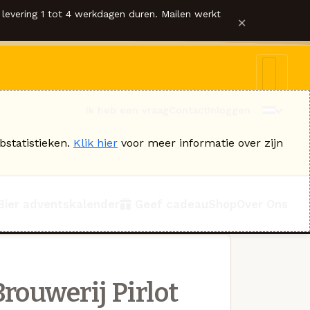
levering 1 tot 4 werkdagen duren. Mailen werkt
×
Ik heb een vraag
Contact
Inloggen
bstatistieken.
Klik hier
voor meer informatie over zijn
Bier adventskalender
Geef cadeau
Shop
Over Ons
rouwerij Pirlot