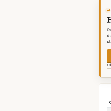
P
H
De
d
s
O