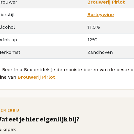
Brouwer
Brouwerij Pirlot
ierstijl
Barleywine
Alcohol
11.0%
Drink op
12°C
Herkomst
Zandhoven
j Beer in a Box ontdek je de mooiste bieren van de beste b
ine van
Brouwerij Pirlot
.
TEN ERBIJ
at eet je hier eigenlijk bij?
uikspek