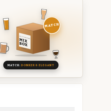
MATCH
DEZE MAAND
MIX
BOX
8 BIEREN
MATCH:
DONKER & ELEGANT