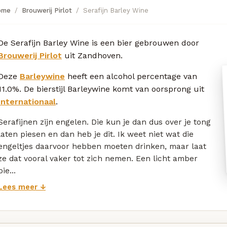
ome
Brouwerij Pirlot
Serafijn Barley Wine
De Serafijn Barley Wine is een bier gebrouwen door
Brouwerij Pirlot
uit Zandhoven.
Deze
Barleywine
heeft een alcohol percentage van
11.0%. De bierstijl Barleywine komt van oorsprong uit
Internationaal
.
Serafijnen zijn engelen. Die kun je dan dus over je tong
laten piesen en dan heb je dit. Ik weet niet wat die
engeltjes daarvoor hebben moeten drinken, maar laat
ze dat vooral vaker tot zich nemen. Een licht amber
bie...
Lees meer ↓