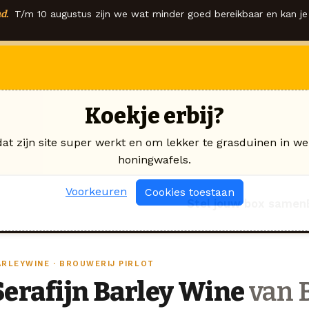
d.
T/m 10 augustus zijn we wat minder goed bereikbaar en kan je 
Koekje erbij?
dat zijn site super werkt en om lekker te grasduinen in we
honingwafels.
Voorkeuren
Cookies toestaan
Stel jouw box samen
ARLEYWINE · BROUWERIJ PIRLOT
Serafijn Barley Wine
van B