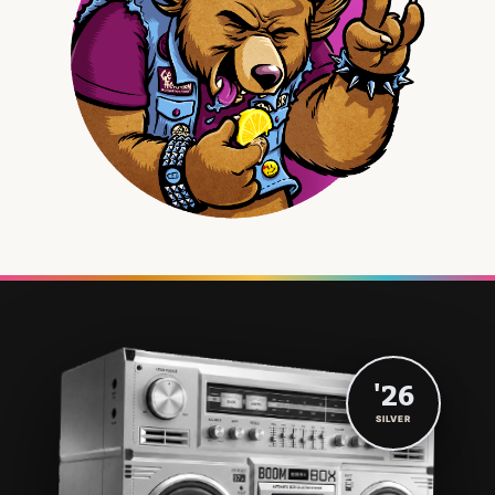
'26
SILVER