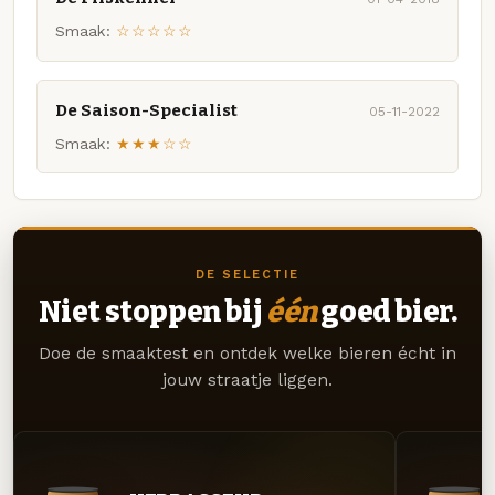
Smaak:
☆☆☆☆☆
De Saison-Specialist
05-11-2022
Smaak:
★★★☆☆
DE SELECTIE
Niet stoppen bij
één
goed bier.
Doe de smaaktest en ontdek welke bieren écht in
jouw straatje liggen.