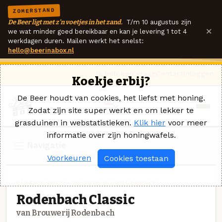
ZOMERSTAND
De Beer ligt met z'n voetjes in het zand.
T/m 10 augustus zijn
×
we wat minder goed bereikbaar en kan je levering 1 tot 4
werkdagen duren. Mailen werkt het snelst:
hello@beerinabox.nl
Ik heb een vraag
Contact
Inloggen
Koekje erbij?
De Beer houdt van cookies, het liefst met honing.
Zodat zijn site super werkt en om lekker te
grasduinen in webstatistieken.
Klik hier
voor meer
informatie over zijn honingwafels.
Navigatie
Voorkeuren
Cookies toestaan
VLAAMS ROOD · BROUWERIJ RODENBACH
Rodenbach Classic
van Brouwerij Rodenbach