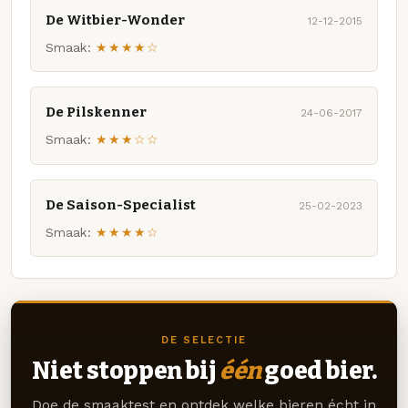
De Witbier-Wonder
12-12-2015
Smaak:
★★★★☆
De Pilskenner
24-06-2017
Smaak:
★★★☆☆
De Saison-Specialist
25-02-2023
Smaak:
★★★★☆
DE SELECTIE
Niet stoppen bij
één
goed bier.
Doe de smaaktest en ontdek welke bieren écht in