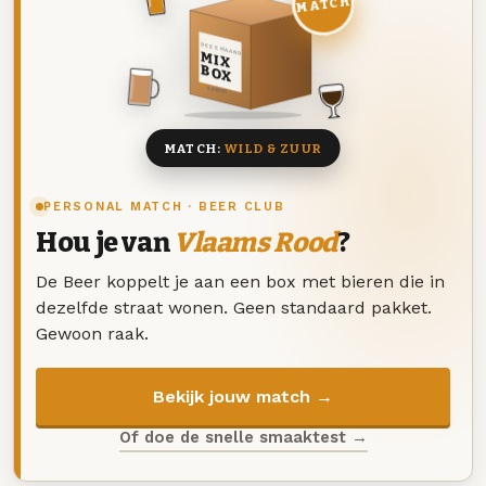
MATCH
DEZE MAAND
MIX
BOX
8 BIEREN
MATCH:
WILD & ZUUR
PERSONAL MATCH · BEER CLUB
Hou je van
Vlaams Rood
?
De Beer koppelt je aan een box met bieren die in
dezelfde straat wonen. Geen standaard pakket.
Gewoon raak.
Bekijk jouw match →
Of doe de snelle smaaktest →