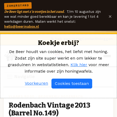
ZOMERSTAND
De Beer ligt met z'n voetjes in het zand.
T/m 10 augustus zijn
×
we wat minder goed bereikbaar en kan je levering 1 tot 4
werkdagen duren. Mailen werkt het snelst:
hello@beerinabox.nl
Ik heb een vraag
Contact
Inloggen
Koekje erbij?
De Beer houdt van cookies, het liefst met honing.
Zodat zijn site super werkt en om lekker te
grasduinen in webstatistieken.
Klik hier
voor meer
informatie over zijn honingwafels.
Navigatie
Voorkeuren
Cookies toestaan
VLAAMS ROOD · BROUWERIJ RODENBACH
Rodenbach Vintage 2013
(Barrel No. 149)