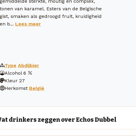
gemiddelde sterkte, moutig en complex,
tonen van karamel. Esters van de Belgische
gist, smaken als gedroogd fruit, kruidigheid
en b...
Lees meer
Type
Abdijbier
Alcohol
6
Kleur
27
Herkomst
België
at drinkers zeggen over Echos Dubbel