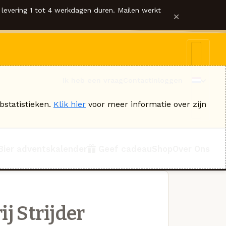
levering 1 tot 4 werkdagen duren. Mailen werkt
×
Ik heb een vraag
Contact
Inloggen
bstatistieken.
Klik hier
voor meer informatie over zijn
Bier adventskalender
Geef cadeau
Shop
Over Ons
j Strijder