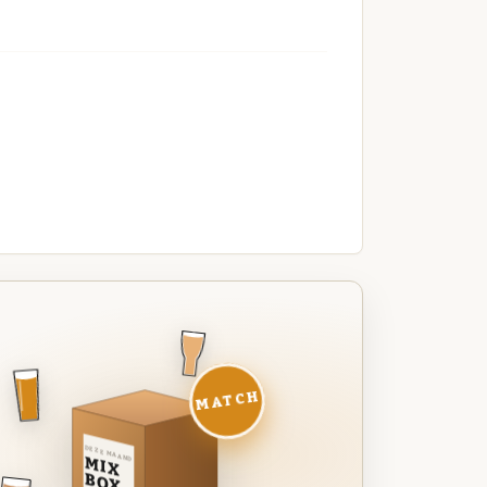
MATCH
DEZE MAAND
MIX
BOX