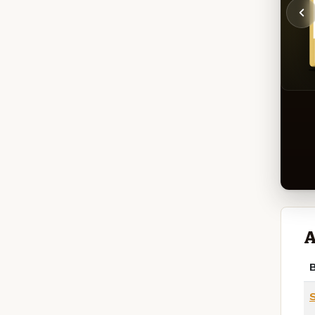
A
B
S