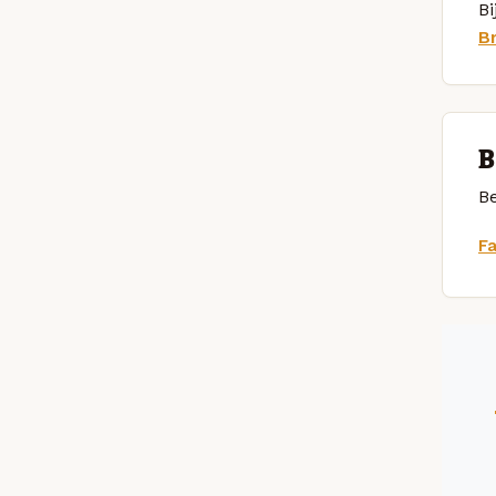
Bi
B
B
Be
F