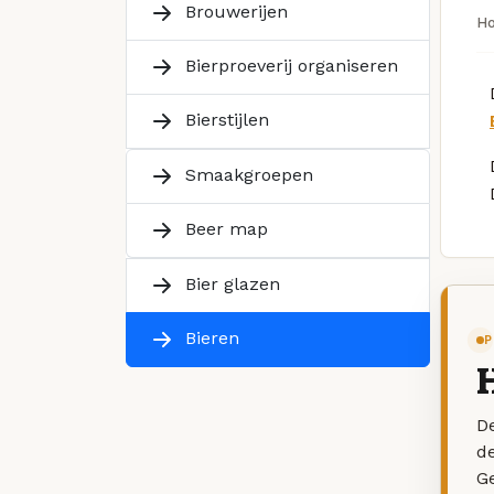
Brouwerijen
H
Bierproeverij organiseren
Bierstijlen
Smaakgroepen
Beer map
Bier glazen
Bieren
P
De
d
G