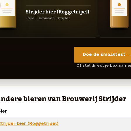
Strijder bier (Roggetripel)
Tripel · Brouwerij Strijder
Doe de smaaktest 
Of stel direct je box sam
ndere bieren van Brouwerij Strijder
ier
trijder bier (Roggetripel)