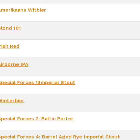
Amerikaans Witbier
Blond 101
rish Red
Airborne IPA
Special Forces 1:Imperial Stout
Winterbier
pecial Forces 2: Baltic Porter
Special Forces 4: Barrel Aged Rye Imperial Stout