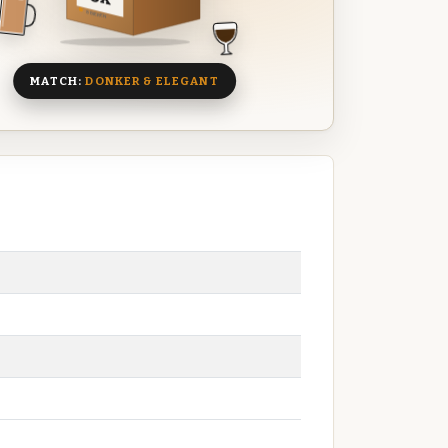
8 BIEREN
MATCH:
DONKER & ELEGANT