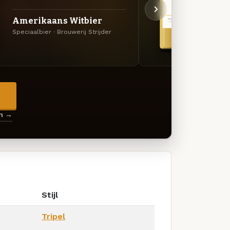
Amerikaans Witbier
Blon
Speciaalbier · Brouwerij Strijder
Blond ·
→
en →
Stijl
Tripel