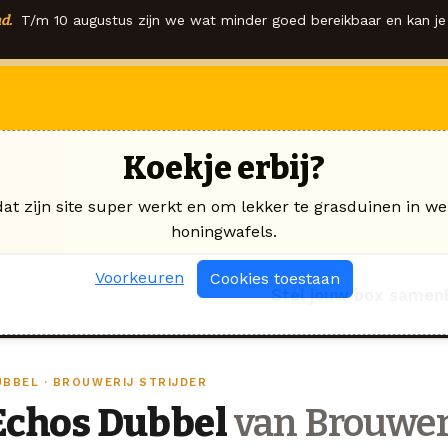
d.
T/m 10 augustus zijn we wat minder goed bereikbaar en kan je 
Koekje erbij?
dat zijn site super werkt en om lekker te grasduinen in we
honingwafels.
Voorkeuren
Cookies toestaan
Stel jouw box samen
UBBEL · BROUWERIJ STRIJDER
Echos Dubbel
van Brouweri