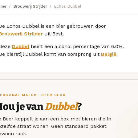
ome
Brouwerij Strijder
Echos Dubbel
De Echos Dubbel is een bier gebrouwen door
Brouwerij Strijder
uit Best.
Deze
Dubbel
heeft een alcohol percentage van 6.0%.
De bierstijl Dubbel komt van oorsprong uit
België
.
ERSONAL MATCH · BEER CLUB
Hou je van
Dubbel
?
 Beer koppelt je aan een box met bieren die in
ezelfde straat wonen. Geen standaard pakket.
ewoon raak.