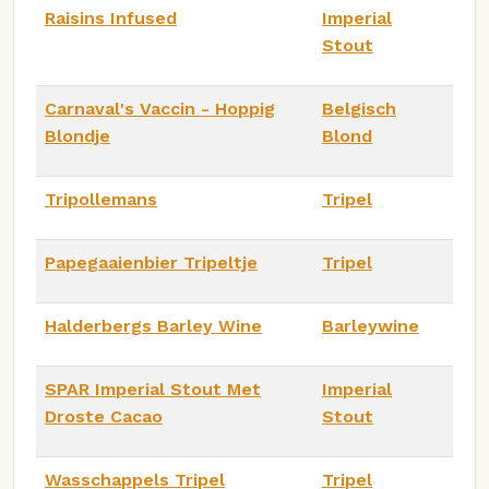
Raisins Infused
Imperial
Stout
Carnaval's Vaccin - Hoppig
Belgisch
Blondje
Blond
Tripollemans
Tripel
Papegaaienbier Tripeltje
Tripel
Halderbergs Barley Wine
Barleywine
SPAR Imperial Stout Met
Imperial
Droste Cacao
Stout
Wasschappels Tripel
Tripel