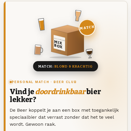
MATCH
DEZE MAAND
MIX
BOX
8 BIEREN
MATCH:
BLOND & KRACHTIG
PERSONAL MATCH · BEER CLUB
Vind je
doordrinkbaar
bier
lekker?
De Beer koppelt je aan een box met toegankelijk
speciaalbier dat verrast zonder dat het te veel
wordt. Gewoon raak.