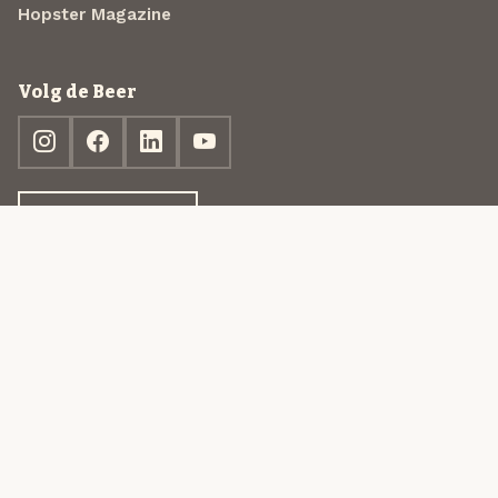
Hopster Magazine
Volg de Beer
Ontdek jouw box
© 2013-2026 Beer in a Box BV