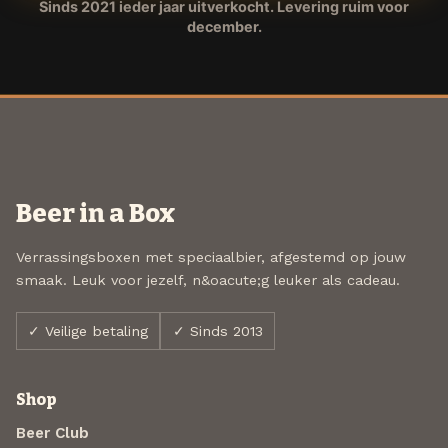
Sinds 2021 ieder jaar uitverkocht. Levering ruim voor
december.
Beer in a Box
Verrassingsboxen met speciaalbier, afgestemd op jouw
smaak. Leuk voor jezelf, n&oacute;g leuker als cadeau.
✓ Veilige betaling
✓ Sinds 2013
Shop
Beer Club