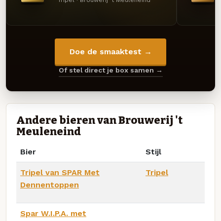
Doe de smaaktest →
Of stel direct je box samen →
Andere bieren van Brouwerij 't
Meuleneind
Bier
Stijl
Tripel van SPAR Met
Tripel
Dennentoppen
Spar W.I.P.A. met