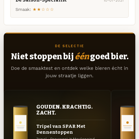
10-07-2021
Smaak:
★★☆☆☆
DE SELECTIE
Niet stoppen bij
één
goed bier.
Doe de smaaktest en ontdek welke bieren écht in
jouw straatje liggen.
GOUDEN. KRACHTIG.
ZACHT.
Tripel van SPAR Met
Dennentoppen
Tripel · Brouwerij 't Meuleneind