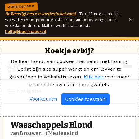
ZOMERSTAND
De Beer ligt met z'n voetjes in het zand.
T/m 10 augustus zijn
×
we wat minder goed bereikbaar en kan je levering 1 tot 4
werkdagen duren. Mailen werkt het snelst:
hello@beerinabox.nl
Ik heb een vraag
Contact
Inloggen
Koekje erbij?
De Beer houdt van cookies, het liefst met honing.
Zodat zijn site super werkt en om lekker te
grasduinen in webstatistieken.
Klik hier
voor meer
informatie over zijn honingwafels.
Navigatie
Voorkeuren
Cookies toestaan
BELGISCH BLOND · BROUWERIJ 'T MEULENEIND
Wasschappels Blond
van Brouwerij 't Meuleneind