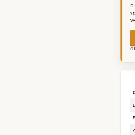
De
sp
w
O
B