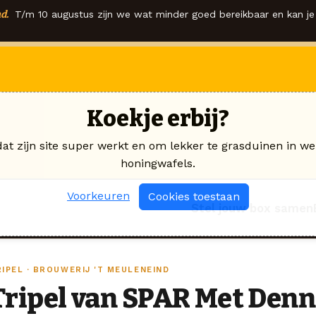
d.
T/m 10 augustus zijn we wat minder goed bereikbaar en kan je 
Koekje erbij?
dat zijn site super werkt en om lekker te grasduinen in we
honingwafels.
Voorkeuren
Cookies toestaan
Stel jouw box samen
RIPEL · BROUWERIJ 'T MEULENEIND
Tripel van SPAR Met Den