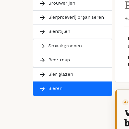
Brouwerijen
Bierproeverij organiseren
H
Bierstijlen
Smaakgroepen
Beer map
Bier glazen
Bieren
P
V
b