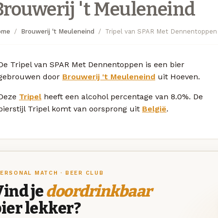
Brouwerij 't Meuleneind
ome
Brouwerij 't Meuleneind
Tripel van SPAR Met Dennentoppen
De Tripel van SPAR Met Dennentoppen is een bier
gebrouwen door
Brouwerij 't Meuleneind
uit Hoeven.
Deze
Tripel
heeft een alcohol percentage van 8.0%. De
bierstijl Tripel komt van oorsprong uit
België
.
ERSONAL MATCH · BEER CLUB
ind je
doordrinkbaar
ier lekker?