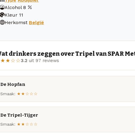
Alcohol
8
Kleur
11
Herkomst
België
at drinkers zeggen over Tripel van SPAR M
★★★☆☆
3.2
uit 97 reviews
De Hopfan
Smaak:
★★☆☆☆
De Tripel-Tijger
Smaak:
★★☆☆☆