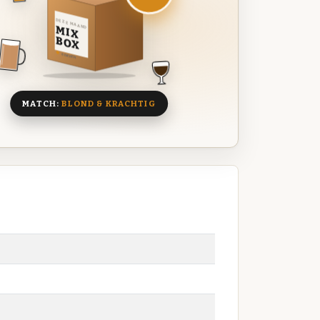
DEZE MAAND
MIX
BOX
8 BIEREN
MATCH:
BLOND & KRACHTIG