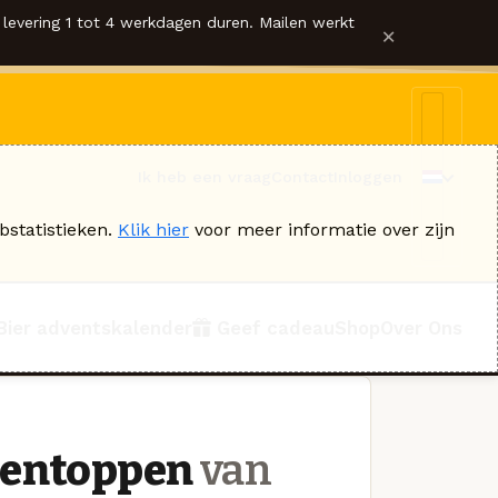
levering 1 tot 4 werkdagen duren. Mailen werkt
×
Ik heb een vraag
Contact
Inloggen
bstatistieken.
Klik hier
voor meer informatie over zijn
Bier adventskalender
Geef cadeau
Shop
Over Ons
nentoppen
van