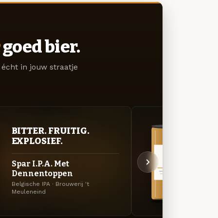
goed bier.
écht in jouw straatje
BITTER. FRUITIG.
VER
EXPLOSIEF.
UIT
Spar I.P.A. Met
Spar
Dennentoppen
Den
Belgische IPA · Brouwerij 't
Speciaa
Meuleneind
Meule