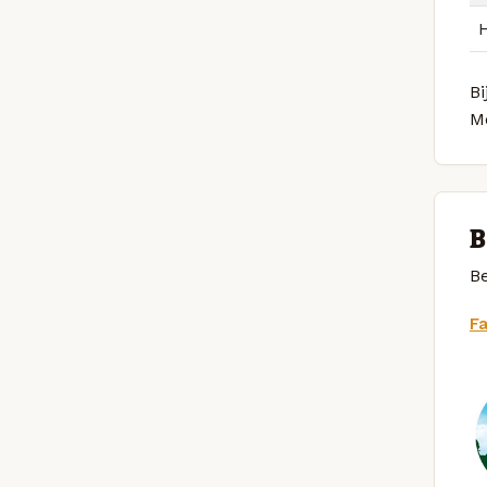
Bi
M
B
Be
F