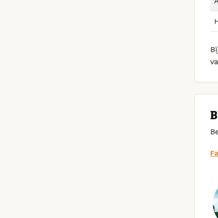
Bi
v
B
Be
F