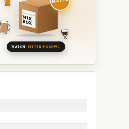
MATCH
DEZE MAAND
MIX
BOX
8 BIEREN
MATCH:
BITTER & GROWL