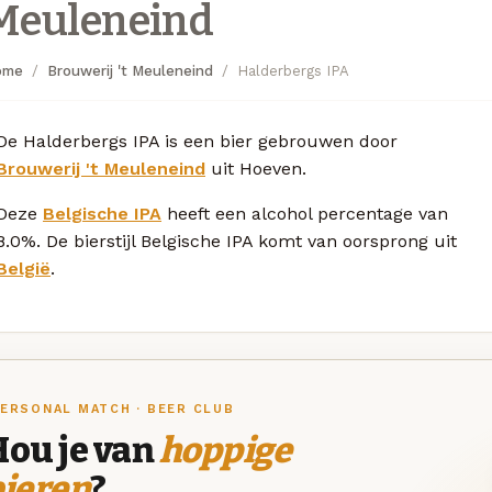
Meuleneind
ome
Brouwerij 't Meuleneind
Halderbergs IPA
De Halderbergs IPA is een bier gebrouwen door
Brouwerij 't Meuleneind
uit Hoeven.
Deze
Belgische IPA
heeft een alcohol percentage van
8.0%. De bierstijl Belgische IPA komt van oorsprong uit
België
.
ERSONAL MATCH · BEER CLUB
Hou je van
hoppige
bieren
?