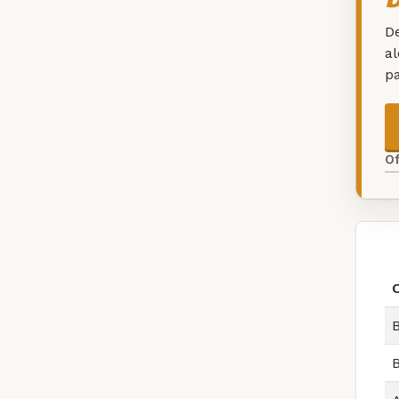
De
a
p
O
B