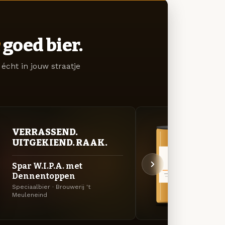
goed bier.
écht in jouw straatje
VERRASSEND.
BITT
UITGEKIEND. RAAK.
EXP
Spar W.I.P.A. met
Spar 
Dennentoppen
Den
Speciaalbier · Brouwerij 't
Belgisc
Meuleneind
Meule