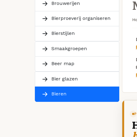
Brouwerijen
Bierproeverij organiseren
H
Bierstijlen
Smaakgroepen
Beer map
Bier glazen
Bieren
P