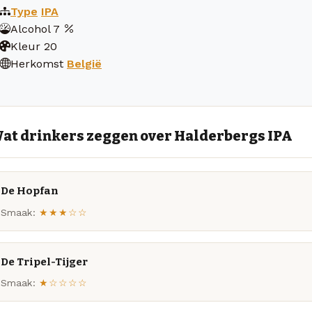
Type
IPA
Alcohol
7
Kleur
20
Herkomst
België
at drinkers zeggen over Halderbergs IPA
De Hopfan
Smaak:
★★★☆☆
De Tripel-Tijger
Smaak:
★☆☆☆☆