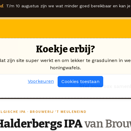
d.
T/m 10 augustus zijn we wat minder goed bereikbaar en kan je 
Koekje erbij?
dat zijn site super werkt en om lekker te grasduinen in we
honingwafels.
Voorkeuren
Cookies toestaan
Stel jouw box samen
LGISCHE IPA · BROUWERIJ 'T MEULENEIND
Halderbergs IPA
van Brouw