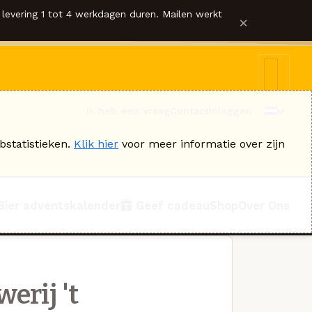
levering 1 tot 4 werkdagen duren. Mailen werkt
×
Ik heb een vraag
Contact
Inloggen
bstatistieken.
Klik hier
voor meer informatie over zijn
Bier adventskalender
Geef cadeau
Shop
Over Ons
erij 't