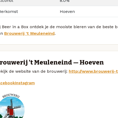
Alcohol
8.0%
Herkomst
Hoeven
j Beer in a Box ontdek je de mooiste bieren van de beste 
an
Brouwerij 't Meuleneind
.
rouwerij 't Meuleneind — Hoeven
kijk de website van de brouwerij:
http://www.brouwerij-
acebook
Instagram