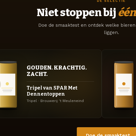
DE SELECTIE
Niet stoppen bij
één
Doe de smaaktest en ontdek welke bieren 
liggen.
GOUDEN. KRACHTIG.
ZACHT.
Tripel van SPAR Met
Dennentoppen
Tripel · Brouwerij 't Meuleneind
Doe de smaaktest 