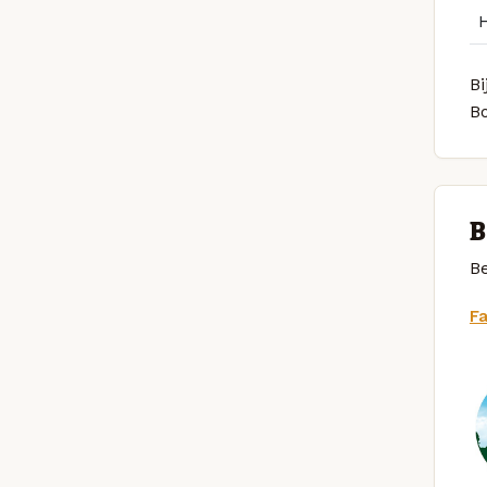
Bi
B
B
Be
F