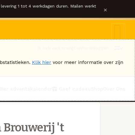
levering 1 tot 4 werkdagen duren. Mailen werkt
×
Ik heb een vraag
Contact
Inloggen
bstatistieken.
Klik hier
voor meer informatie over zijn
Bier adventskalender
Geef cadeau
Shop
Over Ons
 Brouwerij 't