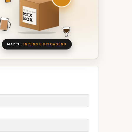
DEZE MAAND
MIX
BOX
8 BIEREN
MATCH:
INTENS & UITDAGEND