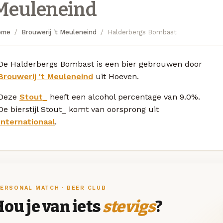
Meuleneind
ome
Brouwerij 't Meuleneind
Halderbergs Bombast
De Halderbergs Bombast is een bier gebrouwen door
Brouwerij 't Meuleneind
uit Hoeven.
Deze
Stout_
heeft een alcohol percentage van 9.0%.
De bierstijl Stout_ komt van oorsprong uit
Internationaal
.
ERSONAL MATCH · BEER CLUB
ou je van iets
stevigs
?