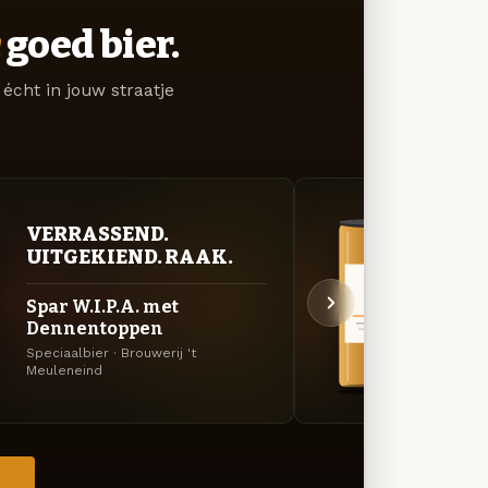
goed bier.
écht in jouw straatje
VERRASSEND.
BITT
UITGEKIEND. RAAK.
EXP
Spar W.I.P.A. met
Spar 
Dennentoppen
Den
Speciaalbier · Brouwerij 't
Belgisc
Meuleneind
Meule
→