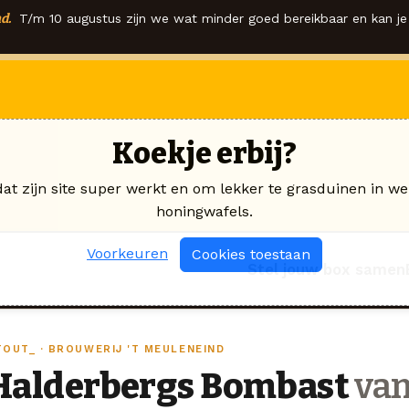
d.
T/m 10 augustus zijn we wat minder goed bereikbaar en kan je 
Koekje erbij?
dat zijn site super werkt en om lekker te grasduinen in we
honingwafels.
Voorkeuren
Cookies toestaan
Stel jouw box samen
TOUT_ · BROUWERIJ 'T MEULENEIND
Halderbergs Bombast
van