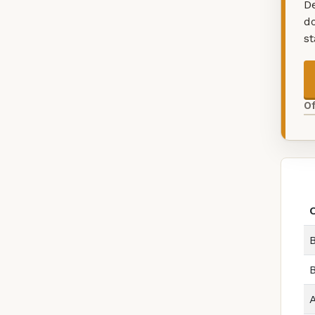
De
d
s
O
B