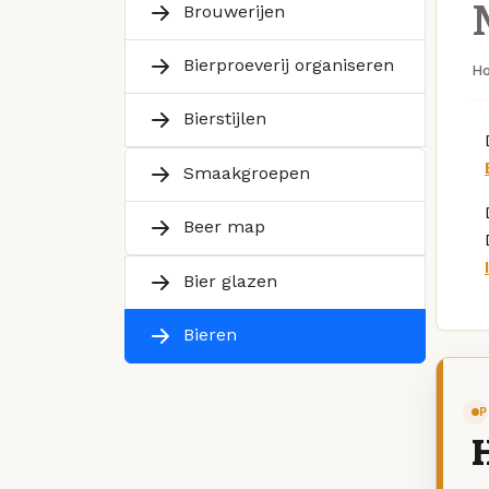
Brouwerijen
Bierproeverij organiseren
H
Bierstijlen
Smaakgroepen
Beer map
Bier glazen
Bieren
P
H