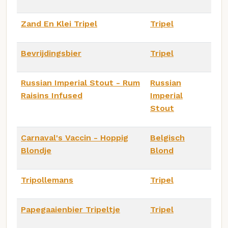
Zand En Klei Tripel
Tripel
Bevrijdingsbier
Tripel
Russian Imperial Stout - Rum
Russian
Raisins Infused
Imperial
Stout
Carnaval's Vaccin - Hoppig
Belgisch
Blondje
Blond
Tripollemans
Tripel
Papegaaienbier Tripeltje
Tripel