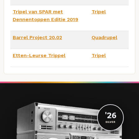
Tripel van SPAR met
Tripel
Dennentoppen Editie 2019
Barrel Project 20.02
Quadrupel
Etten-Leurse Trippel
Tripel
'26
SILVER