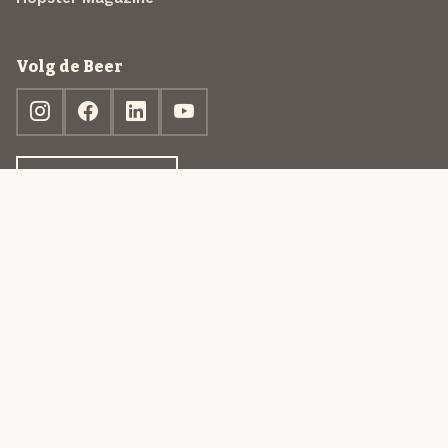
Volg de Beer
Ontdek jouw box
© 2013-2026 Beer in a Box BV