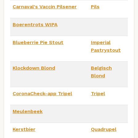
Carnaval's Vaccin Pilsener
Pils
Boerentrots WIPA
Blueberrie Pie Stout
Imperial
Pastrystout
Klockdown Blond
Belgisch
Blond
CoronaCheck-app Tripel
Tripel
Meulenbeek
Kerstbier
Quadrupel