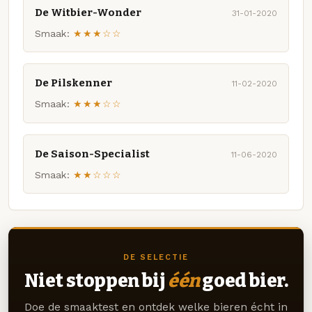
De Witbier-Wonder
31-01-2020
Smaak:
★★★☆☆
De Pilskenner
11-02-2020
Smaak:
★★★☆☆
De Saison-Specialist
11-06-2020
Smaak:
★★☆☆☆
DE SELECTIE
Niet stoppen bij
één
goed bier.
Doe de smaaktest en ontdek welke bieren écht in