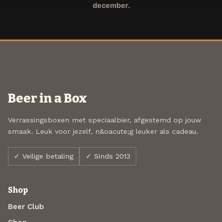
december.
Beer in a Box
Verrassingsboxen met speciaalbier, afgestemd op jouw
smaak. Leuk voor jezelf, n&oacute;g leuker als cadeau.
✓ Veilige betaling
✓ Sinds 2013
Shop
Beer Club