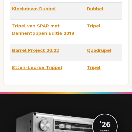
Klockdown Dubbel
Dubbel
Tripel van SPAR met
Tripel
Dennentoppen Editie 2019
Barrel Project 20.02
Quadrupel
Etten-Leurse Trippel
Tripel
'26
SILVER