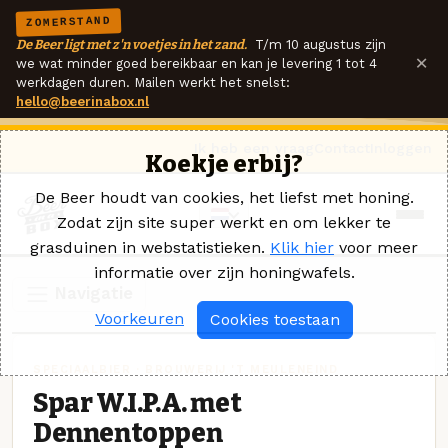
ZOMERSTAND
De Beer ligt met z'n voetjes in het zand.
T/m 10 augustus zijn
×
we wat minder goed bereikbaar en kan je levering 1 tot 4
werkdagen duren. Mailen werkt het snelst:
hello@beerinabox.nl
Ik heb een vraag
Contact
Inloggen
Koekje erbij?
De Beer houdt van cookies, het liefst met honing.
Zodat zijn site super werkt en om lekker te
grasduinen in webstatistieken.
Klik hier
voor meer
informatie over zijn honingwafels.
Navigatie
Voorkeuren
Cookies toestaan
SPECIAALBIER · BROUWERIJ 'T MEULENEIND
Spar W.I.P.A. met
Dennentoppen