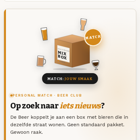
MATCH
DEZE MAAND
MIX
BOX
8 BIEREN
MATCH:
JOUW SMAAK
PERSONAL MATCH · BEER CLUB
Op zoek naar
iets nieuws
?
De Beer koppelt je aan een box met bieren die in
dezelfde straat wonen. Geen standaard pakket.
Gewoon raak.