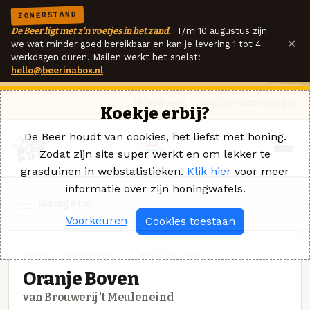
ZOMERSTAND
De Beer ligt met z'n voetjes in het zand.
T/m 10 augustus zijn
×
we wat minder goed bereikbaar en kan je levering 1 tot 4
werkdagen duren. Mailen werkt het snelst:
hello@beerinabox.nl
Ik heb een vraag
Contact
Inloggen
Koekje erbij?
De Beer houdt van cookies, het liefst met honing.
Zodat zijn site super werkt en om lekker te
grasduinen in webstatistieken.
Klik hier
voor meer
informatie over zijn honingwafels.
Navigatie
Voorkeuren
Cookies toestaan
TRIPEL · BROUWERIJ 'T MEULENEIND
Oranje Boven
van Brouwerij 't Meuleneind