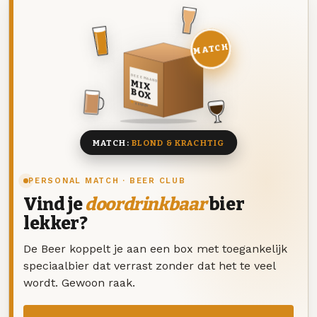
MATCH
DEZE MAAND
MIX
BOX
8 BIEREN
MATCH:
BLOND & KRACHTIG
PERSONAL MATCH · BEER CLUB
Vind je
doordrinkbaar
bier
lekker?
De Beer koppelt je aan een box met toegankelijk
speciaalbier dat verrast zonder dat het te veel
wordt. Gewoon raak.