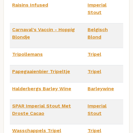
Raisins Infused
Imperial
Stout
Carnaval's Vaccin - Hoppig
Belgisch
Blondje
Blond
Tripollemans
Tripel
Papegaaienbier Tripeltje
Tripel
Halderbergs Barley Wine
Barleywine
SPAR Imperial Stout Met
Imperial
Droste Cacao
Stout
Wasschappels Tripel
Tripel