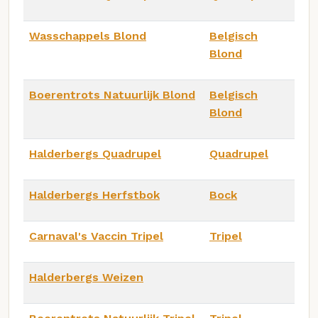
Wasschappels Blond
Belgisch
Blond
Boerentrots Natuurlijk Blond
Belgisch
Blond
Halderbergs Quadrupel
Quadrupel
Halderbergs Herfstbok
Bock
Carnaval's Vaccin Tripel
Tripel
Halderbergs Weizen