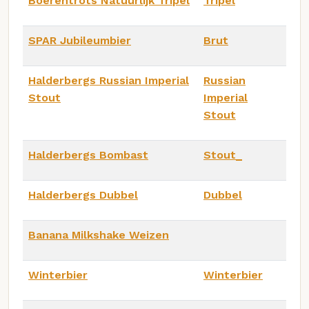
Boerentrots Natuurlijk Tripel
Tripel
SPAR Jubileumbier
Brut
Halderbergs Russian Imperial
Russian
Stout
Imperial
Stout
Halderbergs Bombast
Stout_
Halderbergs Dubbel
Dubbel
Banana Milkshake Weizen
Winterbier
Winterbier