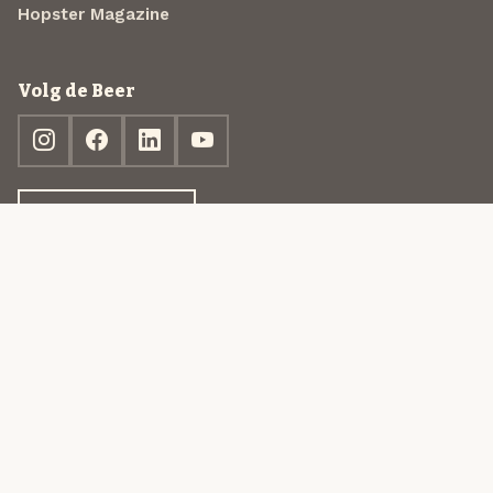
Hopster Magazine
Volg de Beer
Ontdek jouw box
© 2013-2026 Beer in a Box BV