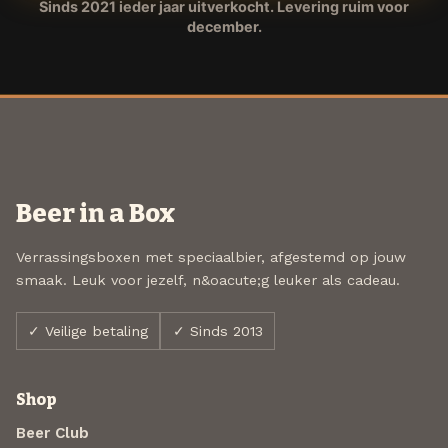
Sinds 2021 ieder jaar uitverkocht. Levering ruim voor
december.
Beer in a Box
Verrassingsboxen met speciaalbier, afgestemd op jouw
smaak. Leuk voor jezelf, n&oacute;g leuker als cadeau.
✓ Veilige betaling
✓ Sinds 2013
Shop
Beer Club