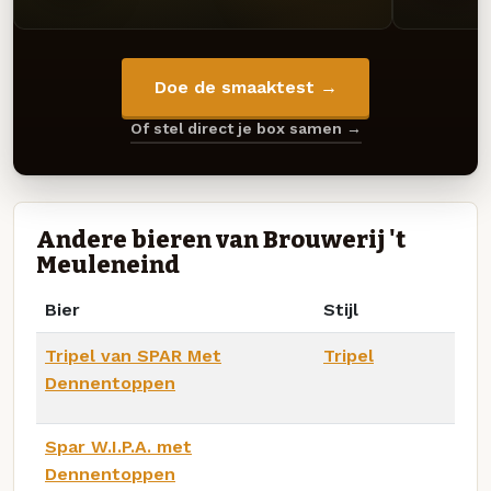
Doe de smaaktest →
Of stel direct je box samen →
Andere bieren van Brouwerij 't
Meuleneind
Bier
Stijl
Tripel van SPAR Met
Tripel
Dennentoppen
Spar W.I.P.A. met
Dennentoppen