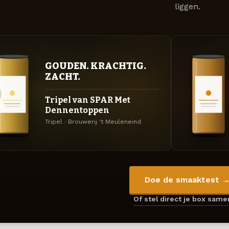
liggen.
GOUDEN. KRACHTIG.
ZACHT.
Tripel van SPAR Met
Dennentoppen
Tripel · Brouwerij 't Meuleneind
Doe de smaaktest 
Of stel direct je box sam