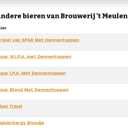
ndere bieren van Brouwerij 't Meule
ier
Tripel van SPAR Met Dennentoppen
Spar W.I.P.A. met Dennentoppen
Spar I.P.A. Met Dennentoppen
Spar Blond Met Dennentoppen
axi Tripel
Halderbergs Blondje