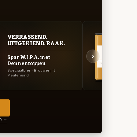
VERRASSEND.
BITT
UITGEKIEND. RAAK.
EXP
Spar W.I.P.A. met
Spar 
Dennentoppen
Den
Speciaalbier · Brouwerij 't
Belgisc
Meuleneind
Meule
→
en →