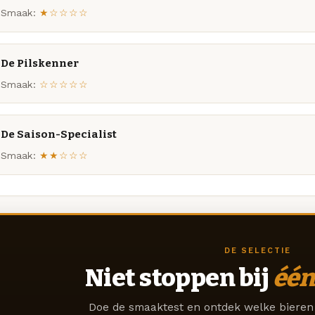
Smaak:
★☆☆☆☆
De Pilskenner
Smaak:
☆☆☆☆☆
De Saison-Specialist
Smaak:
★★☆☆☆
DE SELECTIE
Niet stoppen bij
één
Doe de smaaktest en ontdek welke bieren 