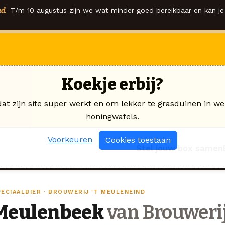
d.
T/m 10 augustus zijn we wat minder goed bereikbaar en kan je 
Koekje erbij?
dat zijn site super werkt en om lekker te grasduinen in we
honingwafels.
Voorkeuren
Cookies toestaan
Stel jouw box samen
PECIAALBIER · BROUWERIJ 'T MEULENEIND
Meulenbeek
van Brouwerij