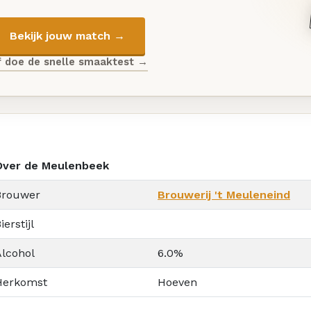
Bekijk jouw match →
f doe de snelle smaaktest →
Over de Meulenbeek
Brouwer
Brouwerij 't Meuleneind
ierstijl
Alcohol
6.0%
Herkomst
Hoeven