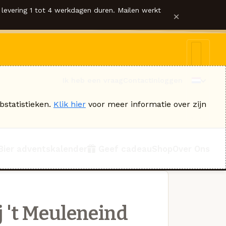
levering 1 tot 4 werkdagen duren. Mailen werkt
×
Ik heb een vraag
Contact
Inloggen
bstatistieken.
Klik hier
voor meer informatie over zijn
Bier adventskalender
Geef cadeau
Shop
Over Ons
 't Meuleneind