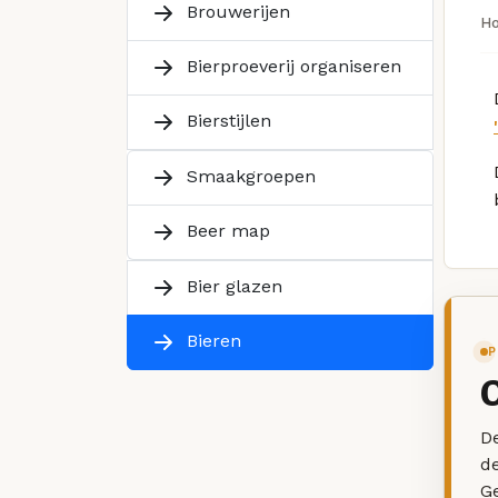
Brouwerijen
H
Bierproeverij organiseren
Bierstijlen
Smaakgroepen
Beer map
Bier glazen
Bieren
P
De
d
G