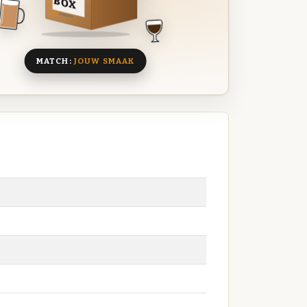
BOX
8 BIEREN
MATCH:
JOUW SMAAK