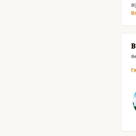
Bi
B
B
Be
F