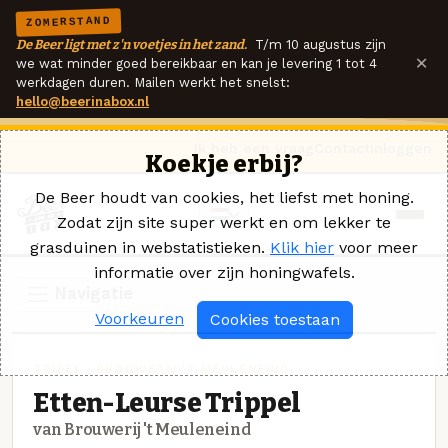
ZOMERSTAND
De Beer ligt met z'n voetjes in het zand.
T/m 10 augustus zijn
×
we wat minder goed bereikbaar en kan je levering 1 tot 4
werkdagen duren. Mailen werkt het snelst:
hello@beerinabox.nl
Ik heb een vraag
Contact
Inloggen
Koekje erbij?
De Beer houdt van cookies, het liefst met honing.
Zodat zijn site super werkt en om lekker te
grasduinen in webstatistieken.
Klik hier
voor meer
informatie over zijn honingwafels.
Navigatie
Voorkeuren
Cookies toestaan
TRIPEL · BROUWERIJ 'T MEULENEIND
Etten-Leurse Trippel
van Brouwerij 't Meuleneind