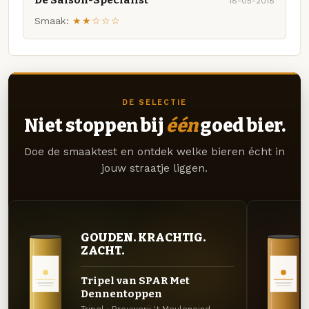
18-05-2018
Smaak:
★★☆☆☆
DE SELECTIE
Niet stoppen bij
één
goed bier.
Doe de smaaktest en ontdek welke bieren écht in
jouw straatje liggen.
GOUDEN. KRACHTIG.
ZACHT.
Tripel van SPAR Met
Dennentoppen
Tripel · Brouwerij 't Meuleneind