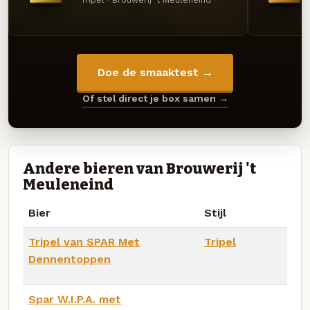
Doe de smaaktest →
Of stel direct je box samen →
Andere bieren van Brouwerij 't
Meuleneind
Bier
Stijl
Tripel van SPAR Met
Tripel
Dennentoppen
Spar W.I.P.A. met