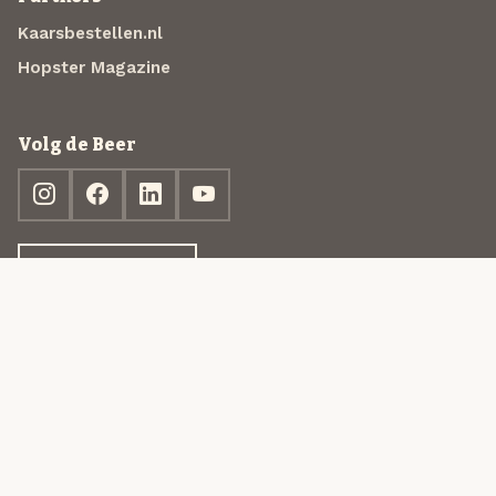
Kaarsbestellen.nl
Hopster Magazine
Volg de Beer
Ontdek jouw box
© 2013-2026 Beer in a Box BV