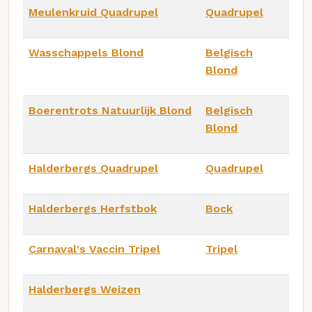
Meulenkruid Quadrupel
Quadrupel
Wasschappels Blond
Belgisch
Blond
Boerentrots Natuurlijk Blond
Belgisch
Blond
Halderbergs Quadrupel
Quadrupel
Halderbergs Herfstbok
Bock
Carnaval's Vaccin Tripel
Tripel
Halderbergs Weizen