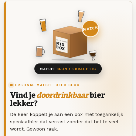
MATCH
DEZE MAAND
MIX
BOX
8 BIEREN
MATCH:
BLOND & KRACHTIG
PERSONAL MATCH · BEER CLUB
Vind je
doordrinkbaar
bier
lekker?
De Beer koppelt je aan een box met toegankelijk
speciaalbier dat verrast zonder dat het te veel
wordt. Gewoon raak.