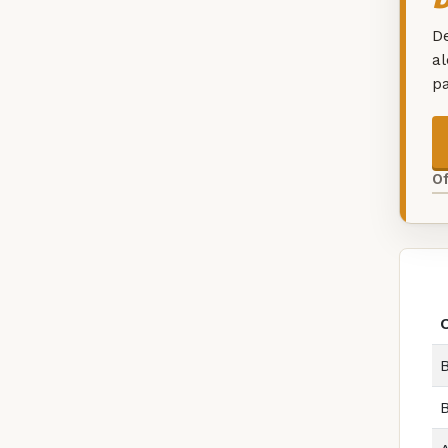
De
a
p
O
B