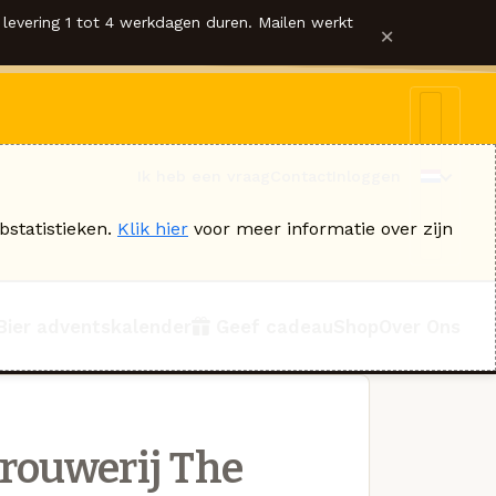
levering 1 tot 4 werkdagen duren. Mailen werkt
×
Ik heb een vraag
Contact
Inloggen
bstatistieken.
Klik hier
voor meer informatie over zijn
Bier adventskalender
Geef cadeau
Shop
Over Ons
rouwerij The