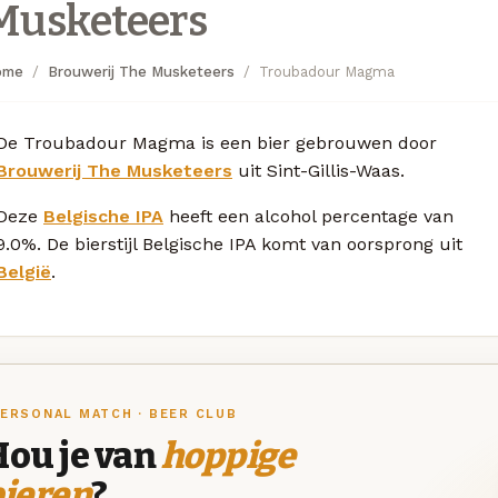
Musketeers
ome
Brouwerij The Musketeers
Troubadour Magma
De Troubadour Magma is een bier gebrouwen door
Brouwerij The Musketeers
uit Sint-Gillis-Waas.
Deze
Belgische IPA
heeft een alcohol percentage van
9.0%. De bierstijl Belgische IPA komt van oorsprong uit
België
.
ERSONAL MATCH · BEER CLUB
Hou je van
hoppige
bieren
?