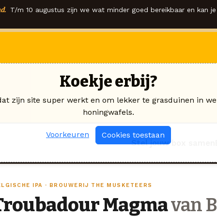
d.
T/m 10 augustus zijn we wat minder goed bereikbaar en kan je 
Koekje erbij?
dat zijn site super werkt en om lekker te grasduinen in we
honingwafels.
Voorkeuren
Cookies toestaan
Stel jouw box samen
ELGISCHE IPA · BROUWERIJ THE MUSKETEERS
Troubadour Magma
van B