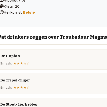
Alcohol
7
Kleur
20
Herkomst
België
at drinkers zeggen over Troubadour Magm
De Hopfan
Smaak:
★★★☆☆
De Tripel-Tijger
Smaak:
★★★★☆
De Stout-Liefhebber