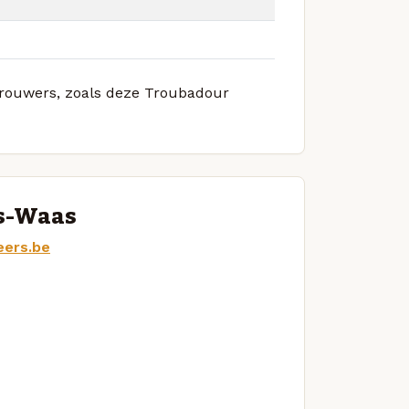
 brouwers, zoals deze Troubadour
is-Waas
eers.be