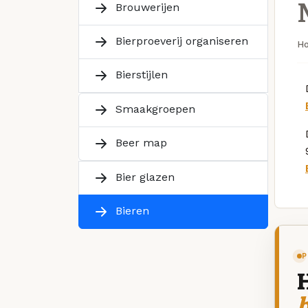
Brouwerijen
Bierproeverij organiseren
H
Bierstijlen
Smaakgroepen
Beer map
Bier glazen
Bieren
P