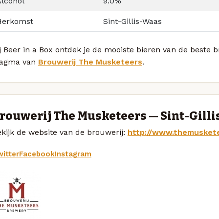
Alcohol
9.0%
Herkomst
Sint-Gillis-Waas
j Beer in a Box ontdek je de mooiste bieren van de beste
agma van
Brouwerij The Musketeers
.
rouwerij The Musketeers — Sint-Gill
kijk de website van de brouwerij:
http://www.themusket
itter
Facebook
Instagram