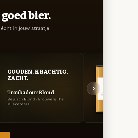
goed bier.
écht in jouw straatje
GOUDEN. KRACHTIG.
BITT
ZACHT.
EXP
Troubadour Blond
Trou
Belgisch Blond · Brouwerij The
Black 
Musketeers
Muske