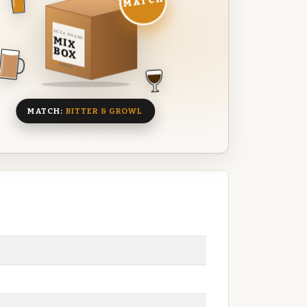
MATCH
DEZE MAAND
MIX
BOX
8 BIEREN
MATCH:
BITTER & GROWL