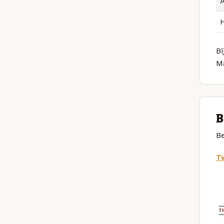
Bi
M
B
Be
Tw