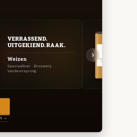
VERRASSEND.
VER
UITGEKIEND. RAAK.
UIT
Weizen
Amb
Speciaalbier · Brouwerij
Amerik
Vandeoirsprong
Vandeo
→
en →