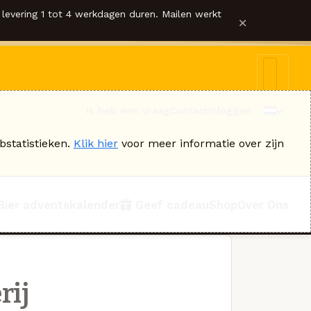
levering 1 tot 4 werkdagen duren. Mailen werkt
×
Ik heb een vraag
Contact
Inloggen
bstatistieken.
Klik hier
voor meer informatie over zijn
Bier adventskalender
Geef cadeau
Shop
Over Ons
rij