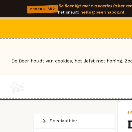
De Beer ligt met z'n voetjes in het zan
ZOMERSTAND
het snelst:
hello@beerinabox.nl
De Beer houdt van cookies, het liefst met honing. Zo
S
Speciaalbier