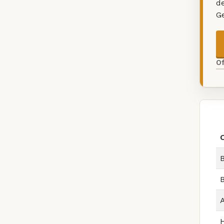
d
G
O
B