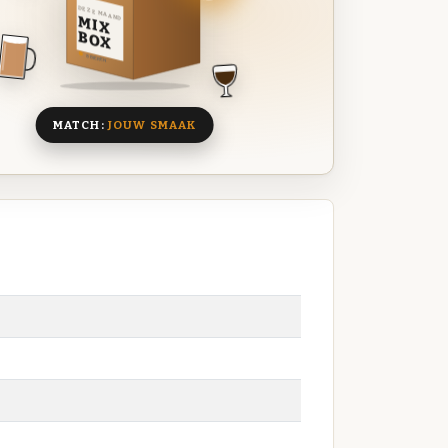
DEZE MAAND
MIX
BOX
8 BIEREN
MATCH:
JOUW SMAAK