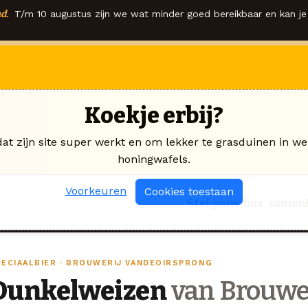
d.
T/m 10 augustus zijn we wat minder goed bereikbaar en kan je 
Koekje erbij?
dat zijn site super werkt en om lekker te grasduinen in we
honingwafels.
Voorkeuren
Cookies toestaan
Stel jouw box samen
PECIAALBIER · BROUWERIJ VANDEOIRSPRONG
Dunkelweizen
van Brouwe