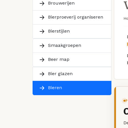
Brouwerijen
Bierproeverij organiseren
H
Bierstijlen
Smaakgroepen
Beer map
Bier glazen
Bieren
P
De