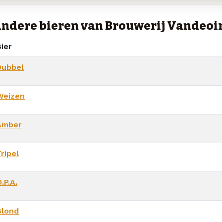
ndere bieren van Brouwerij Vandeoi
ier
Dubbel
Weizen
Amber
ripel
.P.A.
Blond