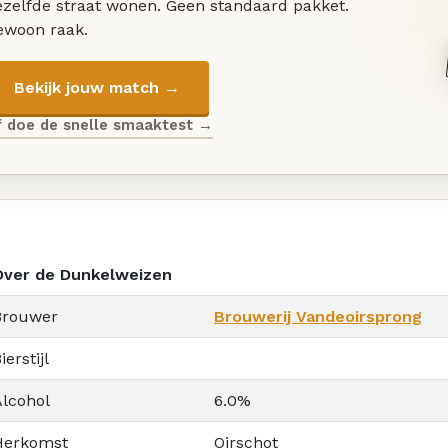
ezelfde straat wonen. Geen standaard pakket.
ewoon raak.
Bekijk jouw match →
f doe de snelle smaaktest →
Over de Dunkelweizen
Brouwer
Brouwerij Vandeoirsprong
ierstijl
Alcohol
6.0%
Herkomst
Oirschot