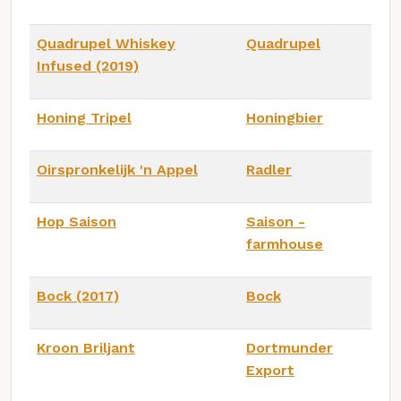
Quadrupel Whiskey
Quadrupel
Infused (2019)
Honing Tripel
Honingbier
Oirspronkelijk 'n Appel
Radler
Hop Saison
Saison -
farmhouse
Bock (2017)
Bock
Kroon Briljant
Dortmunder
Export