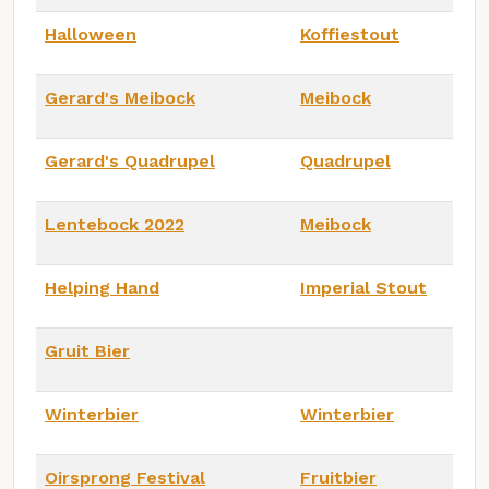
Halloween
Koffiestout
Gerard's Meibock
Meibock
Gerard's Quadrupel
Quadrupel
Lentebock 2022
Meibock
Helping Hand
Imperial Stout
Gruit Bier
Winterbier
Winterbier
Oirsprong Festival
Fruitbier