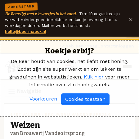
ZOMERSTAND
De Beer ligt met z'n voetjes in het zand.
T/m 10 augustus zijn
×
we wat minder goed bereikbaar en kan je levering 1 tot 4
werkdagen duren. Mailen werkt het snelst:
hello@beerinabox.nl
Ik heb een vraag
Contact
Inloggen
Koekje erbij?
De Beer houdt van cookies, het liefst met honing.
Zodat zijn site super werkt en om lekker te
grasduinen in webstatistieken.
Klik hier
voor meer
informatie over zijn honingwafels.
Navigatie
Voorkeuren
Cookies toestaan
SPECIAALBIER · BROUWERIJ VANDEOIRSPRONG
Weizen
van Brouwerij Vandeoirsprong