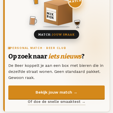
MATCH
DEZE MAAND
MIX
BOX
8 BIEREN
MATCH:
JOUW SMAAK
PERSONAL MATCH · BEER CLUB
Op zoek naar
iets nieuws
?
De Beer koppelt je aan een box met bieren die in
dezelfde straat wonen. Geen standaard pakket.
Gewoon raak.
Bekijk jouw match →
Of doe de snelle smaaktest →