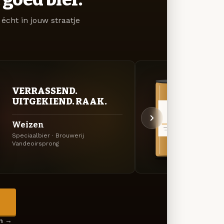
écht in jouw straatje
VERRASSEND.
VER
UITGEKIEND. RAAK.
UIT
Weizen
Amb
Speciaalbier · Brouwerij
Amerik
Vandeoirsprong
Vandeo
→
en →