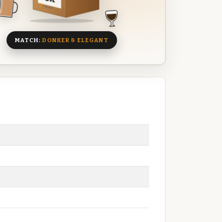
8 BIEREN
MATCH:
DONKER & ELEGANT