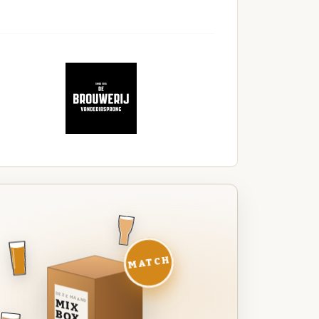
MATCH
DEZE MAAND
MIX
BOX