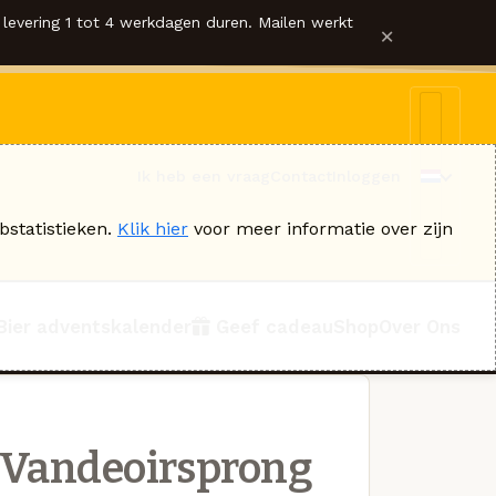
levering 1 tot 4 werkdagen duren. Mailen werkt
×
Ik heb een vraag
Contact
Inloggen
bstatistieken.
Klik hier
voor meer informatie over zijn
Bier adventskalender
Geef cadeau
Shop
Over Ons
 Vandeoirsprong