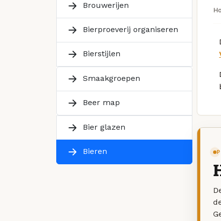
Brouwerijen
H
Bierproeverij organiseren
Bierstijlen
Smaakgroepen
Beer map
Bier glazen
Bieren
P
De
d
G