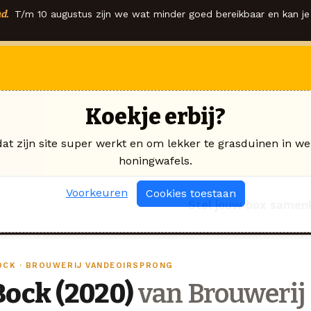
d.
T/m 10 augustus zijn we wat minder goed bereikbaar en kan je 
Koekje erbij?
dat zijn site super werkt en om lekker te grasduinen in we
honingwafels.
Voorkeuren
Cookies toestaan
Stel jouw box samen
OCK · BROUWERIJ VANDEOIRSPRONG
Bock (2020)
van Brouwerij