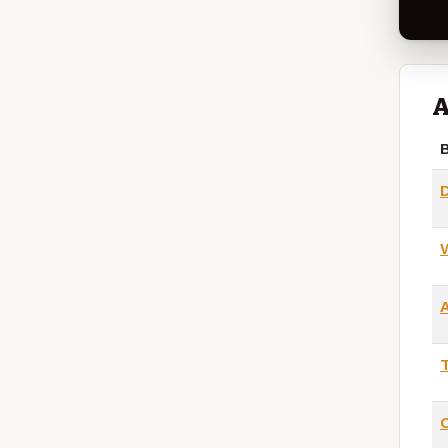
A
B
T
O