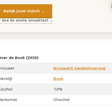
Bekijk jouw match →
f doe de snelle smaaktest →
Over de Bock (2020)
Brouwer
Brouwerij Vandeoirsprong
ierstijl
Bock
Alcohol
7.0%
Herkomst
Oirschot