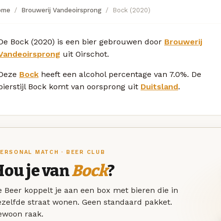
ome
Brouwerij Vandeoirsprong
Bock (2020)
De Bock (2020) is een bier gebrouwen door
Brouwerij
Vandeoirsprong
uit Oirschot.
Deze
Bock
heeft een alcohol percentage van 7.0%. De
bierstijl Bock komt van oorsprong uit
Duitsland
.
ERSONAL MATCH · BEER CLUB
Hou je van
Bock
?
 Beer koppelt je aan een box met bieren die in
ezelfde straat wonen. Geen standaard pakket.
ewoon raak.