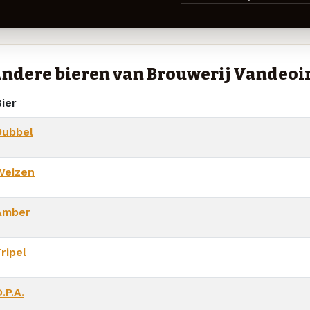
ndere bieren van Brouwerij Vandeoi
ier
Dubbel
Weizen
Amber
ripel
.P.A.