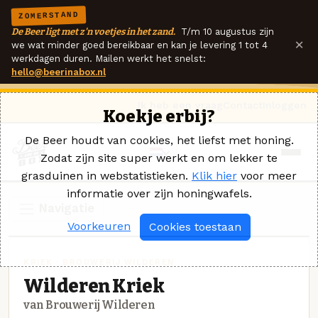
ZOMERSTAND
De Beer ligt met z'n voetjes in het zand.
T/m 10 augustus zijn
×
we wat minder goed bereikbaar en kan je levering 1 tot 4
werkdagen duren. Mailen werkt het snelst:
hello@beerinabox.nl
Ik heb een vraag
Contact
Inloggen
Koekje erbij?
De Beer houdt van cookies, het liefst met honing.
Zodat zijn site super werkt en om lekker te
grasduinen in webstatistieken.
Klik hier
voor meer
informatie over zijn honingwafels.
Navigatie
Voorkeuren
Cookies toestaan
KRIEK · BROUWERIJ WILDEREN
Wilderen Kriek
van Brouwerij Wilderen