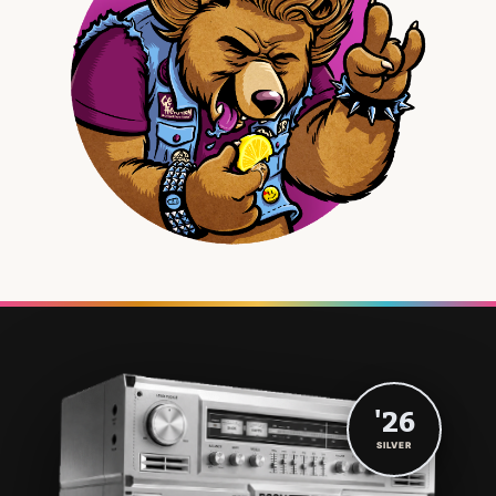
'26
SILVER