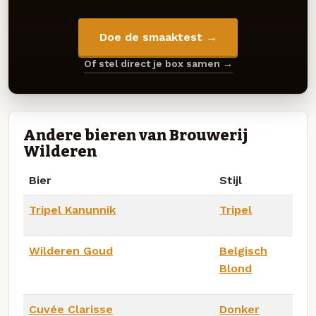
Doe de smaaktest →
Of stel direct je box samen →
Andere bieren van Brouwerij
Wilderen
Bier
Stijl
Tripel Kanunnik
Tripel
Wilderen Goud
Belgisch
Blond
Cuvée Clarisse
Donker