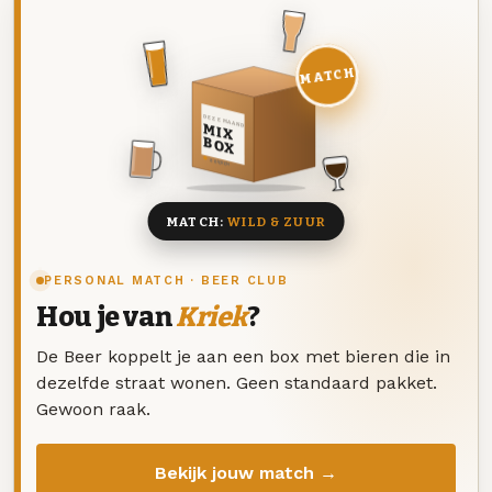
MATCH
DEZE MAAND
MIX
BOX
8 BIEREN
MATCH:
WILD & ZUUR
PERSONAL MATCH · BEER CLUB
Hou je van
Kriek
?
De Beer koppelt je aan een box met bieren die in
dezelfde straat wonen. Geen standaard pakket.
Gewoon raak.
Bekijk jouw match →