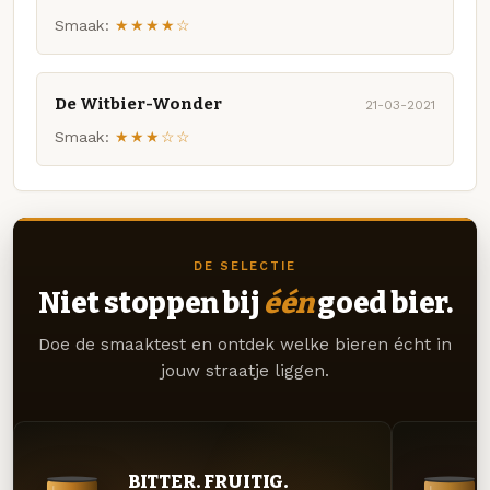
Smaak:
★★★★☆
De Witbier-Wonder
21-03-2021
Smaak:
★★★☆☆
DE SELECTIE
Niet stoppen bij
één
goed bier.
Doe de smaaktest en ontdek welke bieren écht in
jouw straatje liggen.
BITTER. FRUITIG.