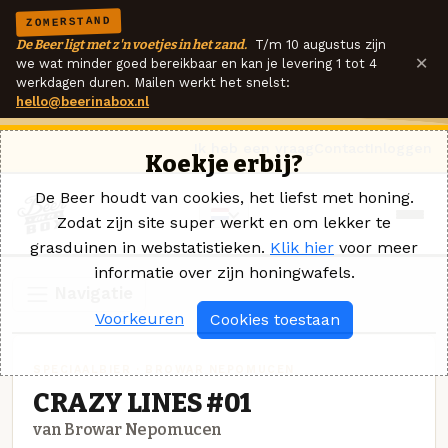
ZOMERSTAND
De Beer ligt met z'n voetjes in het zand.
T/m 10 augustus zijn
×
we wat minder goed bereikbaar en kan je levering 1 tot 4
werkdagen duren. Mailen werkt het snelst:
hello@beerinabox.nl
Ik heb een vraag
Contact
Inloggen
Koekje erbij?
De Beer houdt van cookies, het liefst met honing.
Zodat zijn site super werkt en om lekker te
grasduinen in webstatistieken.
Klik hier
voor meer
informatie over zijn honingwafels.
Navigatie
Voorkeuren
Cookies toestaan
SPECIAALBIER · BROWAR NEPOMUCEN
CRAZY LINES #01
van Browar Nepomucen