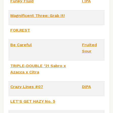
Funky Fluid
l IPA
Magnificent Three: Grab It!
FOR.REST
Be Careful
Fruited
Sour
TRIPLE-DOUBLE ‘21 Sabro x
Azacca x Citra
Crazy Lines #07
DIPA
LET’S GET HAZY No. 5