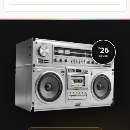
'26
SILVER