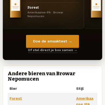
Forest
Amerikaanse IPA · Browar
Nepomucen
Doe de smaaktest →
Of stel direct je box samen →
Andere bieren van Browar
Nepomucen
Bier
Stijl
Forest
Amerikaa
nse IPA