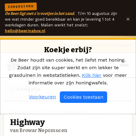
ZOMERSTAND
De Beer ligt met z'n voetjes in het zand.
T/m 10 augustus zijn
×
we wat minder goed bereikbaar en kan je levering 1 tot 4
werkdagen duren. Mailen werkt het snelst:
hello@beerinabox.nl
Ik heb een vraag
Contact
Inloggen
Koekje erbij?
De Beer houdt van cookies, het liefst met honing.
Zodat zijn site super werkt en om lekker te
grasduinen in webstatistieken.
Klik hier
voor meer
informatie over zijn honingwafels.
Navigatie
Voorkeuren
Cookies toestaan
SPECIAALBIER · BROWAR NEPOMUCEN
Highway
van Browar Nepomucen