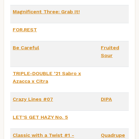
Magnificent Three: Grab It!
FOR.REST
Be Careful
Fruited
Sour
TRIPLE-DOUBLE ‘21 Sabro x
Azacca x Citra
Crazy Lines #07
DIPA
LET’S GET HAZY No. 5
Classic with a Twist #1 -
Quadrupe