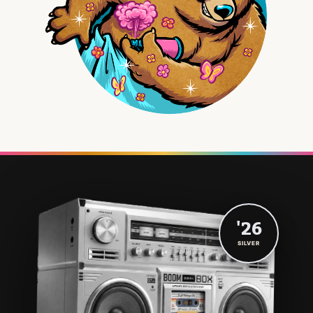
'26
SILVER