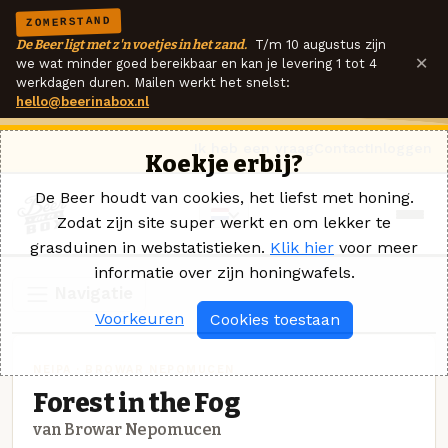
ZOMERSTAND
De Beer ligt met z'n voetjes in het zand.
T/m 10 augustus zijn
×
we wat minder goed bereikbaar en kan je levering 1 tot 4
werkdagen duren. Mailen werkt het snelst:
hello@beerinabox.nl
Ik heb een vraag
Contact
Inloggen
Koekje erbij?
De Beer houdt van cookies, het liefst met honing.
Zodat zijn site super werkt en om lekker te
grasduinen in webstatistieken.
Klik hier
voor meer
informatie over zijn honingwafels.
Navigatie
Voorkeuren
Cookies toestaan
NEIPA · BROWAR NEPOMUCEN
Forest in the Fog
van Browar Nepomucen