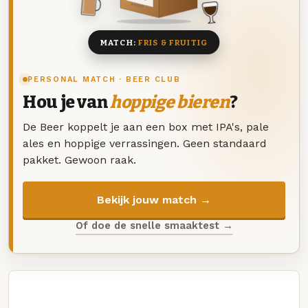
8 BIEREN
MATCH:
FRIS & FRUITIG
PERSONAL MATCH · BEER CLUB
Hou je van
hoppige bieren
?
De Beer koppelt je aan een box met IPA's, pale
ales en hoppige verrassingen. Geen standaard
pakket. Gewoon raak.
Bekijk jouw match →
Of doe de snelle smaaktest →