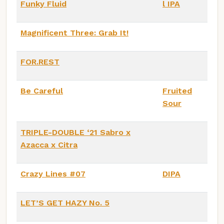
Funky Fluid
l IPA
Magnificent Three: Grab It!
FOR.REST
Be Careful
Fruited
Sour
TRIPLE-DOUBLE ‘21 Sabro x
Azacca x Citra
Crazy Lines #07
DIPA
LET’S GET HAZY No. 5