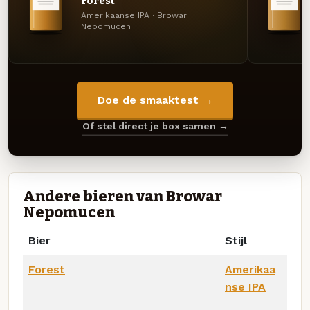
Forest
Amerikaanse IPA · Browar
Nepomucen
Doe de smaaktest →
Of stel direct je box samen →
Andere bieren van Browar
Nepomucen
Bier
Stijl
Forest
Amerikaa
nse IPA