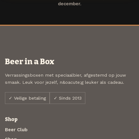
december.
Beer in a Box
Verrassingsboxen met speciaalbier, afgestemd op jouw
smaak. Leuk voor jezelf, n&oacute;g leuker als cadeau.
✓ Veilige betaling
✓ Sinds 2013
Shop
Beer Club