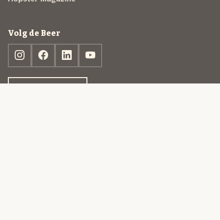
Volg de Beer
Ontdek jouw box
© 2013-2026 Beer in a Box BV