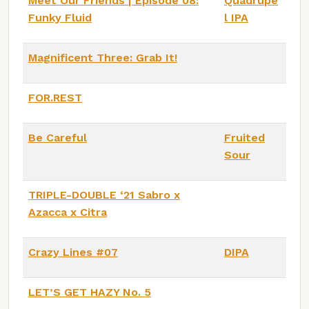
Meet Our Friends | Episode 08:
Quadrupe
Funky Fluid
l IPA
Magnificent Three: Grab It!
FOR.REST
Be Careful
Fruited
Sour
TRIPLE-DOUBLE ‘21 Sabro x
Azacca x Citra
Crazy Lines #07
DIPA
LET’S GET HAZY No. 5