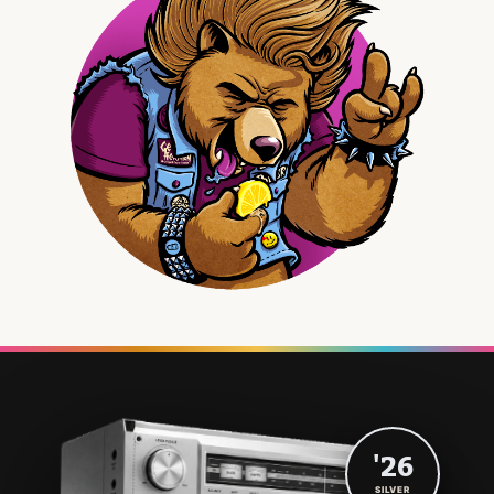
'26
SILVER