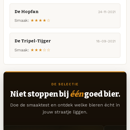
De Hopfan
24-11-2021
Smaak:
★★★★☆
De Tripel-Tijger
18-09-2021
Smaak:
★★★☆☆
DE SELECTIE
Niet stoppen bij
één
goed bier.
Doe de smaaktest en ontdek welke bieren écht in
jouw straatje liggen.