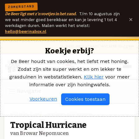
ZOMERSTAND
De Beer ligt met z'n voetjes in het zand.
T/m 10 augustus zijn
×
we wat minder goed bereikbaar en kan je levering 1 tot 4
werkdagen duren. Mailen werkt het snelst:
hello@beerinabox.nl
Ik heb een vraag
Contact
Inloggen
Koekje erbij?
De Beer houdt van cookies, het liefst met honing.
Zodat zijn site super werkt en om lekker te
grasduinen in webstatistieken.
Klik hier
voor meer
informatie over zijn honingwafels.
Navigatie
Voorkeuren
Cookies toestaan
FRUITED GOSE · BROWAR NEPOMUCEN
Tropical Hurricane
van Browar Nepomucen