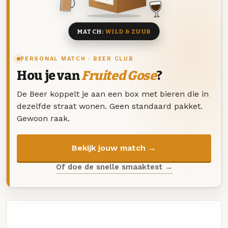
8 BIEREN
MATCH:
WILD & ZUUR
PERSONAL MATCH · BEER CLUB
Hou je van
Fruited Gose
?
De Beer koppelt je aan een box met bieren die in
dezelfde straat wonen. Geen standaard pakket.
Gewoon raak.
Bekijk jouw match →
Of doe de snelle smaaktest →