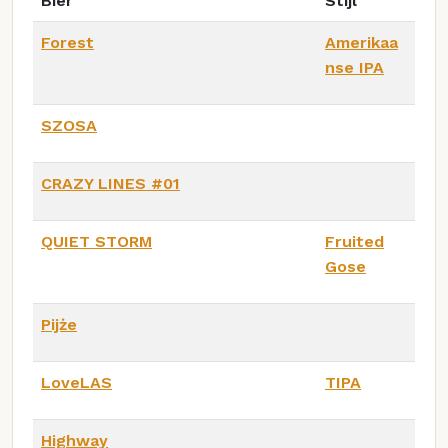
Bier
Stijl
Forest
Amerikaa
nse IPA
SZOSA
CRAZY LINES #01
QUIET STORM
Fruited
Gose
Pijże
LoveLAS
TIPA
Highway