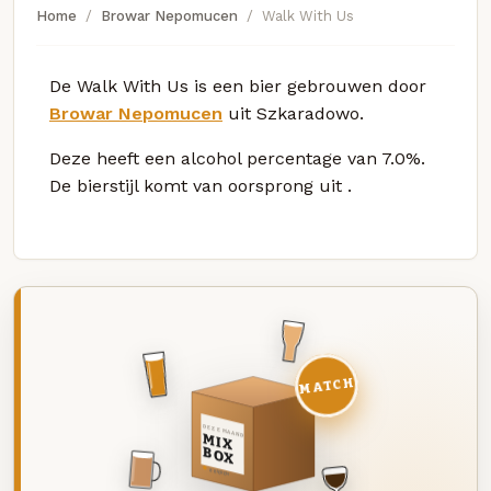
Home
Browar Nepomucen
Walk With Us
De Walk With Us is een bier gebrouwen door
Browar Nepomucen
uit Szkaradowo.
Deze
heeft een alcohol percentage van 7.0%.
De bierstijl komt van oorsprong uit
.
MATCH
DEZE MAAND
MIX
BOX
8 BIEREN