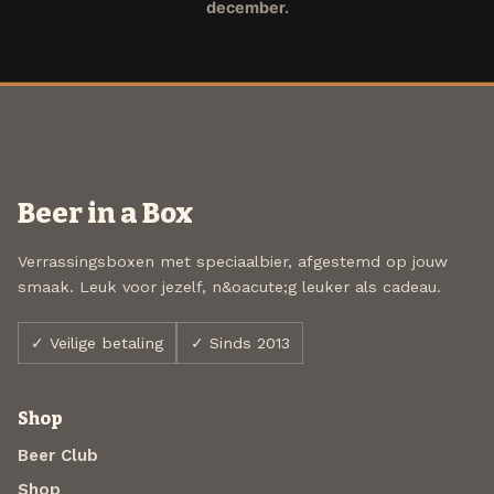
december.
Beer in a Box
Verrassingsboxen met speciaalbier, afgestemd op jouw
smaak. Leuk voor jezelf, n&oacute;g leuker als cadeau.
✓ Veilige betaling
✓ Sinds 2013
Shop
Beer Club
Shop