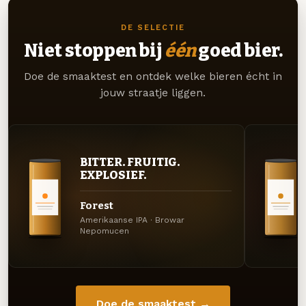
DE SELECTIE
Niet stoppen bij
één
goed bier.
Doe de smaaktest en ontdek welke bieren écht in
jouw straatje liggen.
BITTER. FRUITIG.
EXPLOSIEF.
Forest
Amerikaanse IPA · Browar
Nepomucen
Doe de smaaktest →