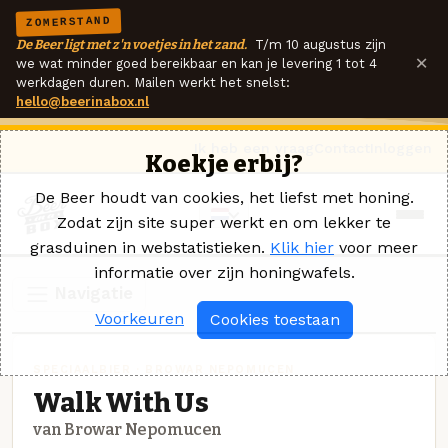
ZOMERSTAND
De Beer ligt met z'n voetjes in het zand.
T/m 10 augustus zijn
×
we wat minder goed bereikbaar en kan je levering 1 tot 4
werkdagen duren. Mailen werkt het snelst:
hello@beerinabox.nl
Ik heb een vraag
Contact
Inloggen
Koekje erbij?
De Beer houdt van cookies, het liefst met honing.
Zodat zijn site super werkt en om lekker te
grasduinen in webstatistieken.
Klik hier
voor meer
informatie over zijn honingwafels.
Navigatie
Voorkeuren
Cookies toestaan
SPECIAALBIER · BROWAR NEPOMUCEN
Walk With Us
van Browar Nepomucen