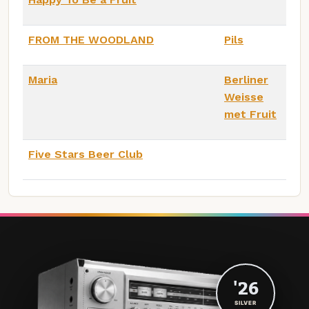
FROM THE WOODLAND
Pils
Maria
Berliner
Weisse
met Fruit
Five Stars Beer Club
'26
SILVER