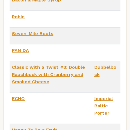
Robin
Seven-Mile Boots
PAN DA
Classic with a Twist #3: Double
Dubbelbo
Rauchbock with Cranberry and
ck
Smoked Cheese
ECHO
Imperial
Baltic
Porter
Happy To Be a Fruit