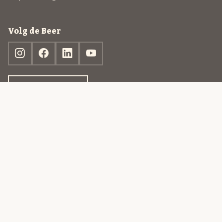
Volg de Beer
Ontdek jouw box
© 2013-2026 Beer in a Box BV