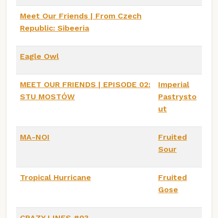
Meet Our Friends | From Czech
Republic: Sibeeria
Eagle Owl
MEET OUR FRIENDS | EPISODE 02:
Imperial
STU MOSTÓW
Pastrysto
ut
MA-NOI
Fruited
Sour
Tropical Hurricane
Fruited
Gose
CRAZY LINES #03