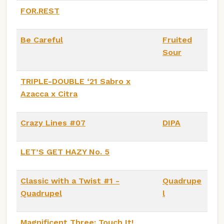
FOR.REST
Be Careful
Fruited
Sour
TRIPLE-DOUBLE ‘21 Sabro x
Azacca x Citra
Crazy Lines #07
DIPA
LET’S GET HAZY No. 5
Classic with a Twist #1 -
Quadrupe
Quadrupel
l
Magnificent Three: Touch It!