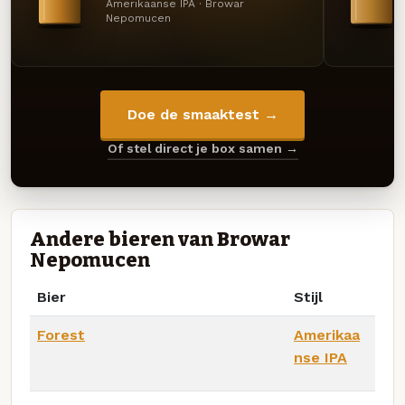
Amerikaanse IPA · Browar
Nepomucen
Doe de smaaktest →
Of stel direct je box samen →
Andere bieren van Browar
Nepomucen
Bier
Stijl
Forest
Amerikaa
nse IPA