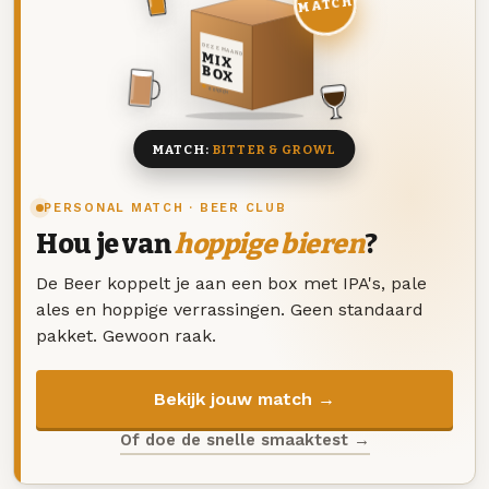
MATCH
DEZE MAAND
MIX
BOX
8 BIEREN
MATCH:
BITTER & GROWL
PERSONAL MATCH · BEER CLUB
Hou je van
hoppige bieren
?
De Beer koppelt je aan een box met IPA's, pale
ales en hoppige verrassingen. Geen standaard
pakket. Gewoon raak.
Bekijk jouw match →
Of doe de snelle smaaktest →