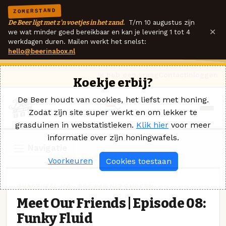
ZOMERSTAND
De Beer ligt met z'n voetjes in het zand.
T/m 10 augustus zijn
×
we wat minder goed bereikbaar en kan je levering 1 tot 4
werkdagen duren. Mailen werkt het snelst:
hello@beerinabox.nl
Ik heb een vraag
Contact
Inloggen
Koekje erbij?
De Beer houdt van cookies, het liefst met honing.
Zodat zijn site super werkt en om lekker te
grasduinen in webstatistieken.
Klik hier
voor meer
informatie over zijn honingwafels.
Navigatie
Voorkeuren
Cookies toestaan
QUADRUPEL IPA · BROWAR NEPOMUCEN
Meet Our Friends | Episode 08:
Funky Fluid