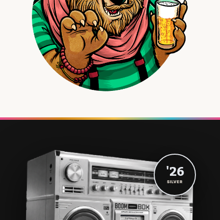
'26
SILVER