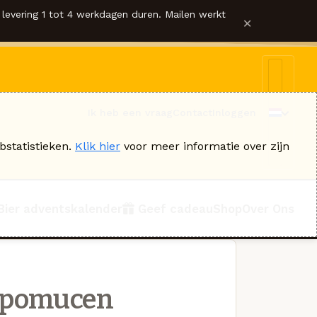
levering 1 tot 4 werkdagen duren. Mailen werkt
×
Ik heb een vraag
Contact
Inloggen
bstatistieken.
Klik hier
voor meer informatie over zijn
Bier adventskalender
Geef cadeau
Shop
Over Ons
epomucen