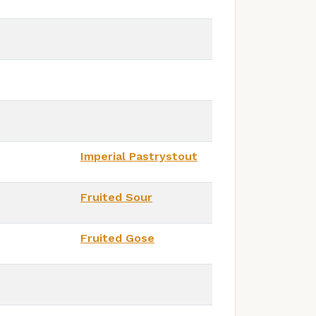
Imperial Pastrystout
Fruited Sour
Fruited Gose