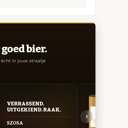
goed bier.
écht in jouw straatje
VERRASSEND.
VER
UITGEKIEND. RAAK.
UIT
SZOSA
CRAZ