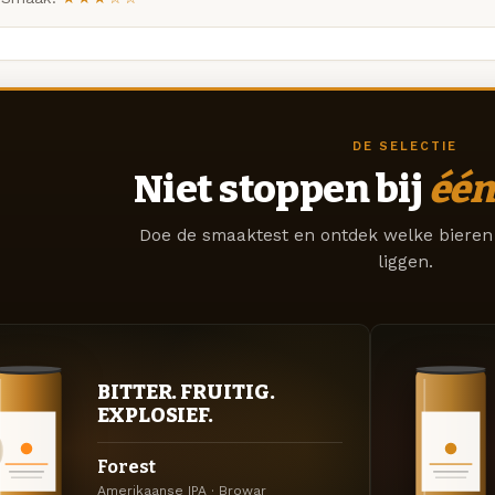
DE SELECTIE
Niet stoppen bij
één
Doe de smaaktest en ontdek welke bieren 
liggen.
BITTER. FRUITIG.
EXPLOSIEF.
Forest
Amerikaanse IPA · Browar