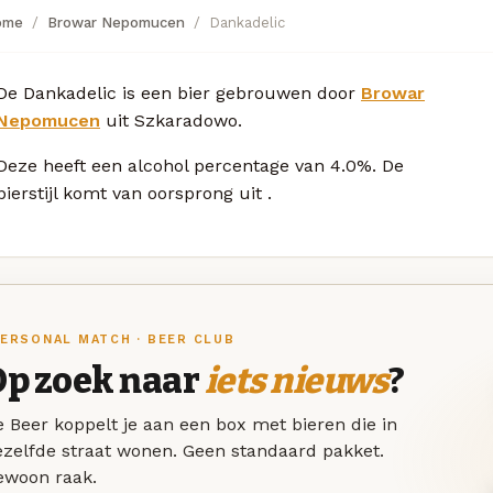
ome
Browar Nepomucen
Dankadelic
De Dankadelic is een bier gebrouwen door
Browar
Nepomucen
uit Szkaradowo.
Deze
heeft een alcohol percentage van 4.0%. De
bierstijl komt van oorsprong uit
.
ERSONAL MATCH · BEER CLUB
Op zoek naar
iets nieuws
?
 Beer koppelt je aan een box met bieren die in
ezelfde straat wonen. Geen standaard pakket.
ewoon raak.