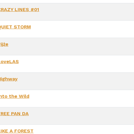
CRAZY LINES #01
QUIET STORM
ijże
LoveLAS
Highway
Into the Wild
FREE PAN DA
LIKE A FOREST