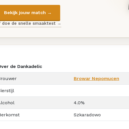
Bekijk jouw match →
f doe de snelle smaaktest →
Over de Dankadelic
Brouwer
Browar Nepomucen
ierstijl
Alcohol
4.0%
Herkomst
Szkaradowo