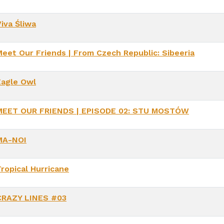
iva Śliwa
Meet Our Friends | From Czech Republic: Sibeeria
Eagle Owl
MEET OUR FRIENDS | EPISODE 02: STU MOSTÓW
MA-NOI
Tropical Hurricane
CRAZY LINES #03