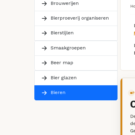
Brouwerijen
H
Bierproeverij organiseren
Bierstijlen
Smaakgroepen
Beer map
Bier glazen
Bieren
P
De
d
G