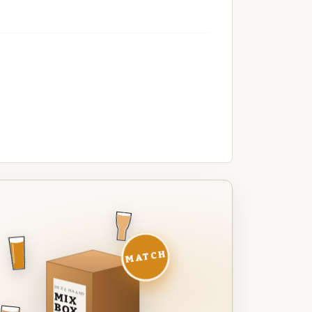
MATCH
DEZE MAAND
MIX
BOX