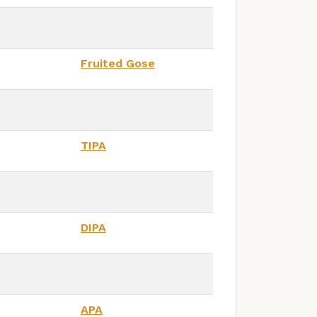
Fruited Gose
TIPA
DIPA
APA