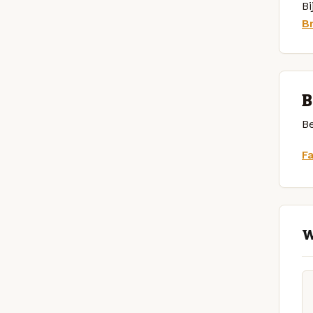
Bi
B
B
Be
F
W