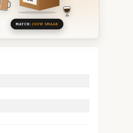
8 BIEREN
MATCH:
JOUW SMAAK