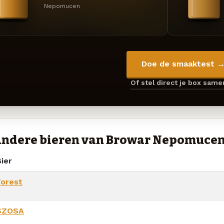
Nepomucen
Doe de smaaktest 
Of stel direct je box sam
ndere bieren van Browar Nepomuce
ier
Forest
SZOSA