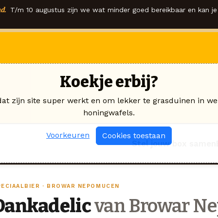
d.
T/m 10 augustus zijn we wat minder goed bereikbaar en kan je 
Koekje erbij?
dat zijn site super werkt en om lekker te grasduinen in we
honingwafels.
Voorkeuren
Cookies toestaan
Stel jouw box samen
PECIAALBIER · BROWAR NEPOMUCEN
Dankadelic
van Browar N