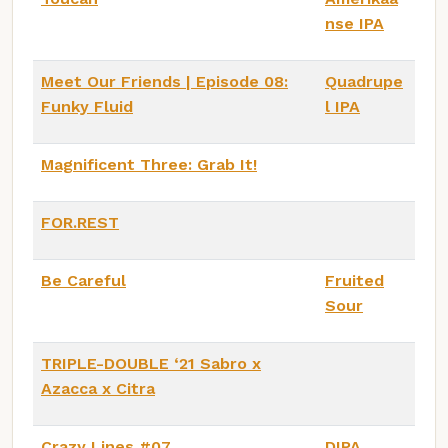
nse IPA
Meet Our Friends | Episode 08:
Quadrupe
Funky Fluid
l IPA
Magnificent Three: Grab It!
FOR.REST
Be Careful
Fruited
Sour
TRIPLE-DOUBLE ‘21 Sabro x
Azacca x Citra
Crazy Lines #07
DIPA