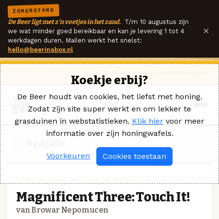
ZOMERSTAND
De Beer ligt met z'n voetjes in het zand.
T/m 10 augustus zijn
×
we wat minder goed bereikbaar en kan je levering 1 tot 4
werkdagen duren. Mailen werkt het snelst:
hello@beerinabox.nl
Ik heb een vraag
Contact
Inloggen
Koekje erbij?
De Beer houdt van cookies, het liefst met honing.
Zodat zijn site super werkt en om lekker te
grasduinen in webstatistieken.
Klik hier
voor meer
informatie over zijn honingwafels.
Navigatie
Voorkeuren
Cookies toestaan
SPECIAALBIER · BROWAR NEPOMUCEN
Magnificent Three: Touch It!
van Browar Nepomucen