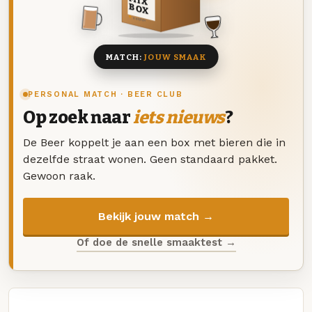
MIX
BOX
8 BIEREN
MATCH:
JOUW SMAAK
PERSONAL MATCH · BEER CLUB
Op zoek naar
iets nieuws
?
De Beer koppelt je aan een box met bieren die in
dezelfde straat wonen. Geen standaard pakket.
Gewoon raak.
Bekijk jouw match →
Of doe de snelle smaaktest →