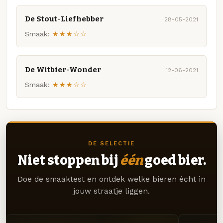
De Stout-Liefhebber
28-05-2021
Smaak:
★★★☆☆
De Witbier-Wonder
12-06-2021
Smaak:
★★★☆☆
DE SELECTIE
Niet stoppen bij
één
goed bier.
Doe de smaaktest en ontdek welke bieren écht in
jouw straatje liggen.