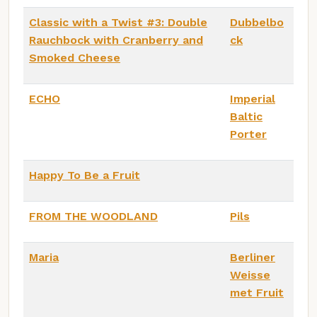
Classic with a Twist #3: Double
Dubbelbo
Rauchbock with Cranberry and
ck
Smoked Cheese
ECHO
Imperial
Baltic
Porter
Happy To Be a Fruit
FROM THE WOODLAND
Pils
Maria
Berliner
Weisse
met Fruit