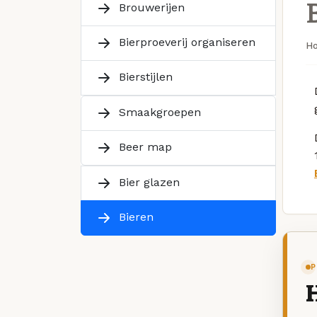
Brouwerijen
Bierproeverij organiseren
H
Bierstijlen
Smaakgroepen
Beer map
Bier glazen
Bieren
P
H