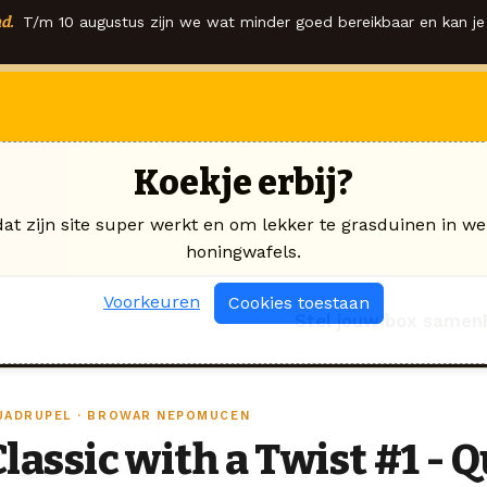
d.
T/m 10 augustus zijn we wat minder goed bereikbaar en kan je 
Koekje erbij?
dat zijn site super werkt en om lekker te grasduinen in we
honingwafels.
Voorkeuren
Cookies toestaan
Stel jouw box samen
UADRUPEL · BROWAR NEPOMUCEN
Classic with a Twist #1 -