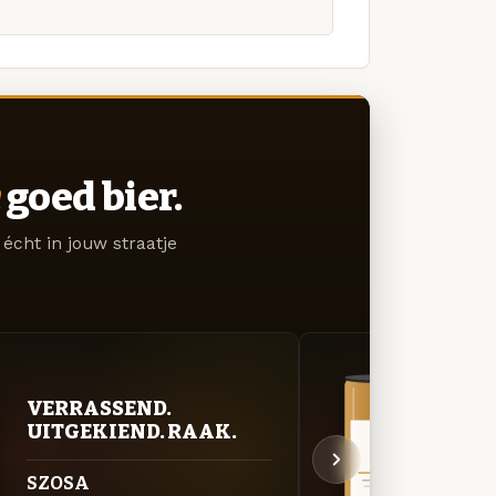
goed bier.
écht in jouw straatje
VERRASSEND.
VER
UITGEKIEND. RAAK.
UIT
SZOSA
CRAZ