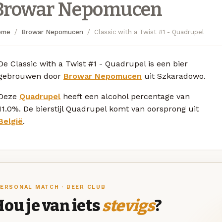
Browar Nepomucen
ome
Browar Nepomucen
Classic with a Twist #1 - Quadrupel
De Classic with a Twist #1 - Quadrupel is een bier
gebrouwen door
Browar Nepomucen
uit Szkaradowo.
Deze
Quadrupel
heeft een alcohol percentage van
11.0%. De bierstijl Quadrupel komt van oorsprong uit
België
.
ERSONAL MATCH · BEER CLUB
ou je van iets
stevigs
?