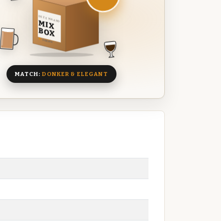
DEZE MAAND
MIX
BOX
8 BIEREN
MATCH:
DONKER & ELEGANT