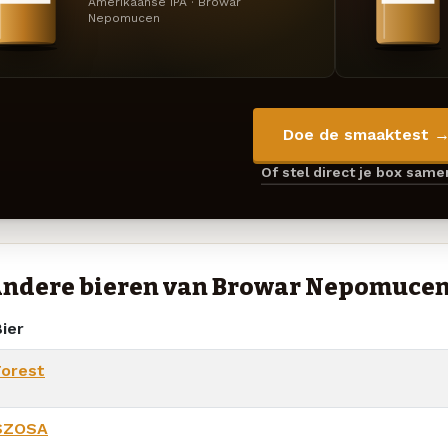
Amerikaanse IPA · Browar
Nepomucen
Doe de smaaktest 
Of stel direct je box sam
ndere bieren van Browar Nepomuce
ier
Forest
SZOSA