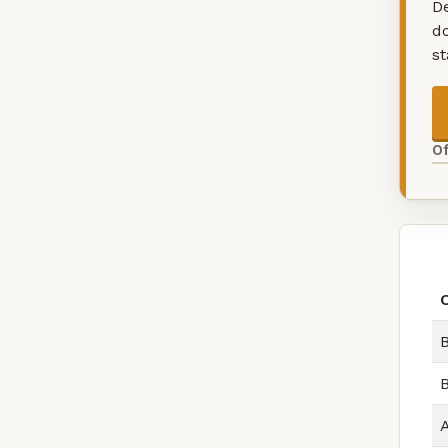
De
d
s
O
B