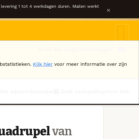
levering 1 tot 4 werkdagen duren. Mailen werkt
×
Ik heb een vraag
Contact
Inloggen
bstatistieken.
Klik hier
voor meer informatie over zijn
Bier adventskalender
Geef cadeau
Shop
Over Ons
 Quadrupel
van