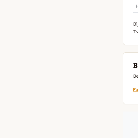
Bi
T
B
Be
F