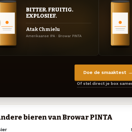
BITTER. FRUITIG.
EXPLOSIEF.
Atak Chmielu
Amerikaanse IPA · Browar PINTA
Doe de smaaktest 
Of stel direct je box sam
ndere bieren van Browar PINTA
ier