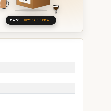
8 BIEREN
MATCH:
BITTER & GROWL