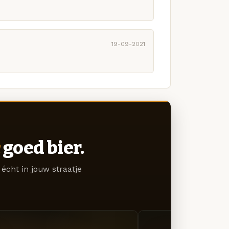
19-09-2021
goed bier.
écht in jouw straatje