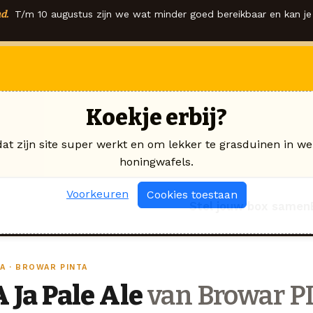
d.
T/m 10 augustus zijn we wat minder goed bereikbaar en kan je 
Koekje erbij?
dat zijn site super werkt en om lekker te grasduinen in we
honingwafels.
Voorkeuren
Cookies toestaan
Stel jouw box samen
A · BROWAR PINTA
A Ja Pale Ale
van Browar P