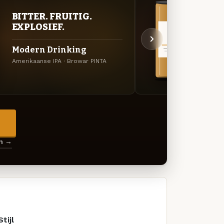
BITTER. FRUITIG.
VER
EXPLOSIEF.
UIT
Modern Drinking
Hazy
Amerikaanse IPA · Browar PINTA
Specia
→
en →
Stijl