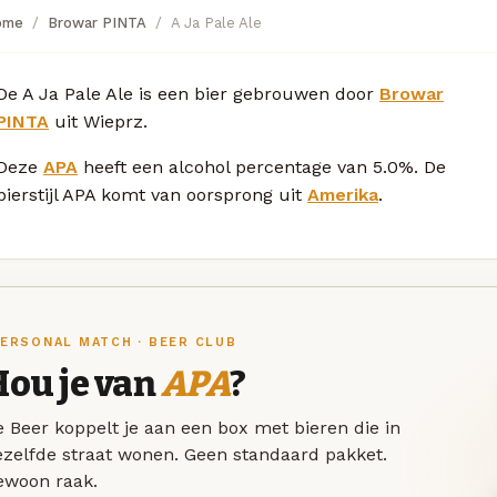
ome
Browar PINTA
A Ja Pale Ale
De A Ja Pale Ale is een bier gebrouwen door
Browar
PINTA
uit Wieprz.
Deze
APA
heeft een alcohol percentage van 5.0%. De
bierstijl APA komt van oorsprong uit
Amerika
.
ERSONAL MATCH · BEER CLUB
Hou je van
APA
?
 Beer koppelt je aan een box met bieren die in
ezelfde straat wonen. Geen standaard pakket.
ewoon raak.