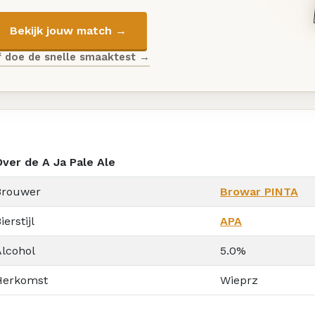
Bekijk jouw match →
f doe de snelle smaaktest →
Over de A Ja Pale Ale
Brouwer
Browar PINTA
ierstijl
APA
Alcohol
5.0%
Herkomst
Wieprz