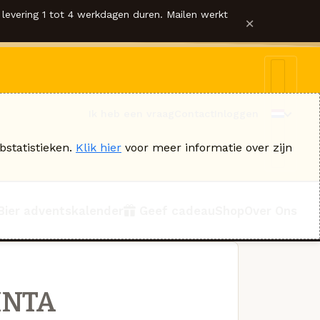
levering 1 tot 4 werkdagen duren. Mailen werkt
×
Ik heb een vraag
Contact
Inloggen
bstatistieken.
Klik hier
voor meer informatie over zijn
Bier adventskalender
Geef cadeau
Shop
Over Ons
INTA