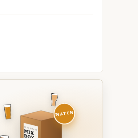
MATCH
DEZE MAAND
MIX
BOX