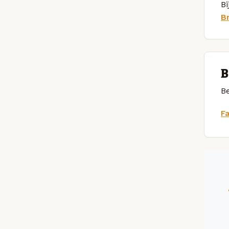
Bi
B
B
Be
F