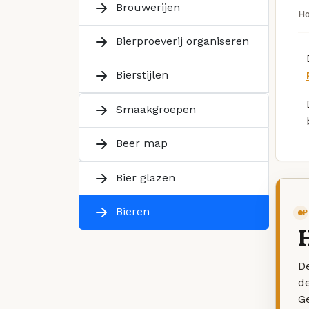
Brouwerijen
H
Bierproeverij organiseren
Bierstijlen
Smaakgroepen
Beer map
Bier glazen
Bieren
P
De
d
G